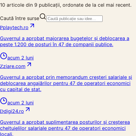
10
articole din
9
publicații, ordonate de la cel mai recent.
Caută între surse
P
playtech.ro
Guvernul a aprobat majorarea bugetelor și deblocarea a
peste 1.200 de posturi în 47 de companii publice.
acum 2 luni
Z
ziare.com
Guvernul a aprobat prin memorandum creșteri salariale și
deblocarea angajărilor pentru 47 de operatori economici
cu capital de stat.
acum 2 luni
D
digi24.ro
Guvernul a aprobat suplimentarea posturilor și creșterea
cheltuielilor salariale pentru 47 de operatori economici
locali.