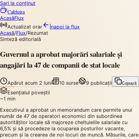
Sari la conținut
Cafelutza
Acasă
Flux
Actualizat orar
Înapoi
la flux
Acasă
/
Flux
/
Rezumat
Sinteză editorială
Guvernul a aprobat majorări salariale și
angajări la 47 de companii de stat locale
Apărut
acum 2 luni
10
surse
9
publicații
Copiază
Esențialul poveștii
~
1
min
Executivul a aprobat un memorandum care permite unui
număr de 47 de operatori economici din subordinea
autorităților locale să majoreze cheltuielile salariale cu
6,5% și să procedeze la ocuparea posturilor vacante,
precum și la crearea de noi locuri de muncă. Măsurile, care