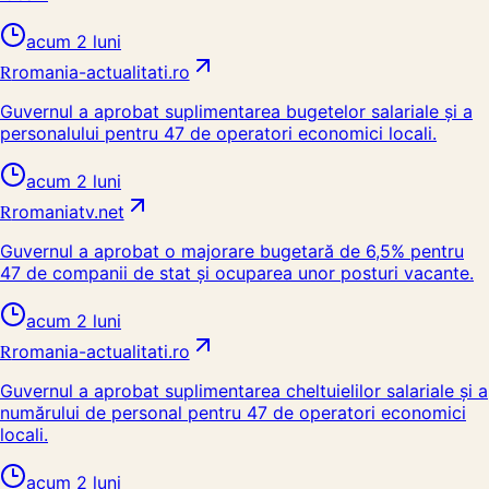
acum 2 luni
R
romania-actualitati.ro
Guvernul a aprobat suplimentarea bugetelor salariale și a
personalului pentru 47 de operatori economici locali.
acum 2 luni
R
romaniatv.net
Guvernul a aprobat o majorare bugetară de 6,5% pentru
47 de companii de stat și ocuparea unor posturi vacante.
acum 2 luni
R
romania-actualitati.ro
Guvernul a aprobat suplimentarea cheltuielilor salariale și a
numărului de personal pentru 47 de operatori economici
locali.
acum 2 luni