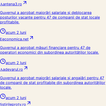
A
antena3.ro
Guvernul a aprobat majorări salariale și deblocarea
posturilor vacante pentru 47 de companii de stat locale
profitabile.
acum 2 luni
E
economica.net
Guvernul a aprobat măsuri financiare pentru 47 de
operatori economici din subordinea autorităților locale.
acum 2 luni
A
adevarul.ro
Guvernul a aprobat majorări salariale și angajări pentru 47
de companii de stat profitabile din subordinea autorităților
locale.
acum 2 luni
S
stirileprotv.ro