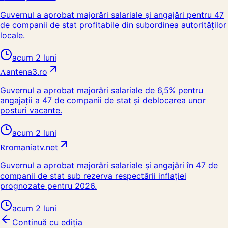
Guvernul a aprobat majorări salariale și angajări pentru 47
de companii de stat profitabile din subordinea autorităților
locale.
acum 2 luni
A
antena3.ro
Guvernul a aprobat majorări salariale de 6,5% pentru
angajații a 47 de companii de stat și deblocarea unor
posturi vacante.
acum 2 luni
R
romaniatv.net
Guvernul a aprobat majorări salariale și angajări în 47 de
companii de stat sub rezerva respectării inflației
prognozate pentru 2026.
acum 2 luni
Continuă cu ediția