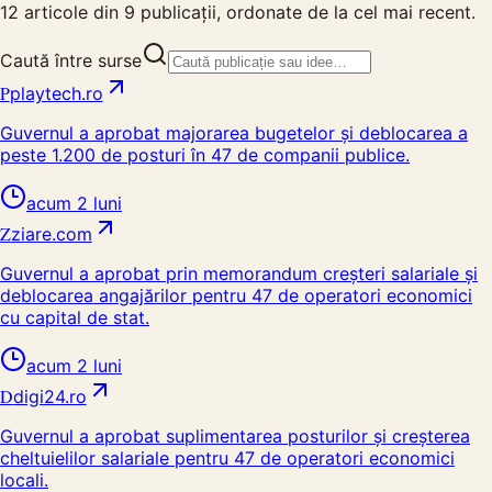
12
articole din
9
publicații, ordonate de la cel mai recent.
Caută între surse
P
playtech.ro
Guvernul a aprobat majorarea bugetelor și deblocarea a
peste 1.200 de posturi în 47 de companii publice.
acum 2 luni
Z
ziare.com
Guvernul a aprobat prin memorandum creșteri salariale și
deblocarea angajărilor pentru 47 de operatori economici
cu capital de stat.
acum 2 luni
D
digi24.ro
Guvernul a aprobat suplimentarea posturilor și creșterea
cheltuielilor salariale pentru 47 de operatori economici
locali.