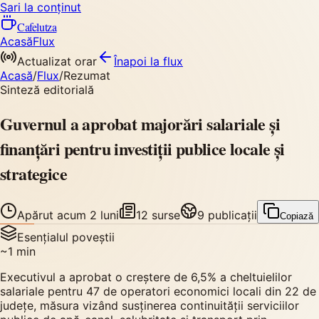
Sari la conținut
Cafelutza
Acasă
Flux
Actualizat orar
Înapoi
la flux
Acasă
/
Flux
/
Rezumat
Sinteză editorială
Guvernul a aprobat majorări salariale și
finanțări pentru investiții publice locale și
strategice
Apărut
acum 2 luni
12
surse
9
publicații
Copiază
Esențialul poveștii
~
1
min
Executivul a aprobat o creștere de 6,5% a cheltuielilor
salariale pentru 47 de operatori economici locali din 22 de
județe, măsura vizând susținerea continuității serviciilor