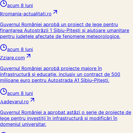
acum 8 luni
R
romania-actualitati.ro
Guvernul României aprobă un proiect de lege pentru
finanțarea Autostrăzii 1 Sibiu-Pitești și ajutoare umanitare
pentru județele afectate de fenomene meteorologice.
acum 8 luni
Z
ziare.com
Guvernul României aprobă proiecte majore în
infrastructură și educație, inclusiv un contract de 500
milioane euro pentru Autostrada A1 Sibiu–Pitești.
acum 8 luni
A
adevarul.ro
Guvernul României a aprobat astăzi o serie de proiecte de
lege pentru investiții în infrastructură și modificări în
domeniul universitar.