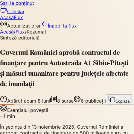
Sari la conținut
Cafelutza
Acasă
Flux
Actualizat orar
Înapoi
la flux
Acasă
/
Flux
/
Rezumat
Sinteză editorială
Guvernul României aprobă contractul de
finanțare pentru Autostrada A1 Sibiu-Pitești
și măsuri umanitare pentru județele afectate
de inundații
Apărut
acum 8 luni
8
surse
6
publicații
Copiază
Esențialul poveștii
~
1
min
În ședința din 13 noiembrie 2025, Guvernul României a
aprobat contractul de finanțare de 500 milioane euro cu