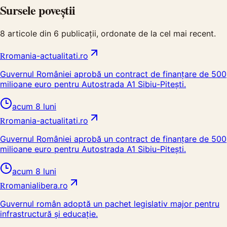
Sursele poveștii
8
articole din
6
publicații, ordonate de la cel mai recent.
R
romania-actualitati.ro
Guvernul României aprobă un contract de finanțare de 500
milioane euro pentru Autostrada A1 Sibiu-Pitești.
acum 8 luni
R
romania-actualitati.ro
Guvernul României aprobă un contract de finanțare de 500
milioane euro pentru Autostrada A1 Sibiu-Pitești.
acum 8 luni
R
romanialibera.ro
Guvernul român adoptă un pachet legislativ major pentru
infrastructură și educație.