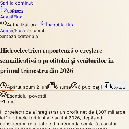
Sari la conținut
Cafelutza
Acasă
Flux
Actualizat orar
Înapoi
la flux
Acasă
/
Flux
/
Rezumat
Sinteză editorială
Hidroelectrica raportează o creștere
semnificativă a profitului și veniturilor în
primul trimestru din 2026
Apărut
acum 2 luni
6
surse
6
publicații
Copiază
Esențialul poveștii
~
1
min
Hidroelectrica a înregistrat un profit net de 1,307 miliarde
lei în primele trei luni ale anului 2026, depășind
considerabil rezultatele din perioada similară a anului