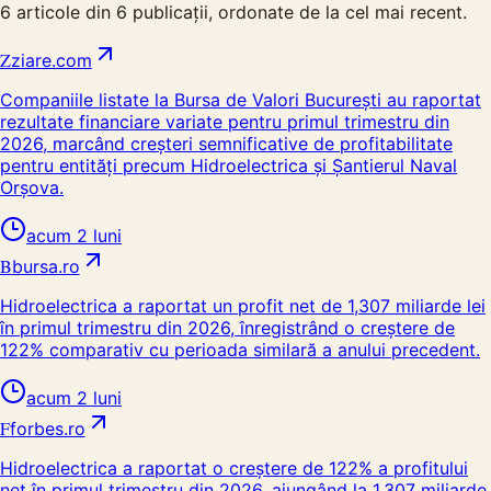
6
articole din
6
publicații, ordonate de la cel mai recent.
Z
ziare.com
Companiile listate la Bursa de Valori București au raportat
rezultate financiare variate pentru primul trimestru din
2026, marcând creșteri semnificative de profitabilitate
pentru entități precum Hidroelectrica și Șantierul Naval
Orșova.
acum 2 luni
B
bursa.ro
Hidroelectrica a raportat un profit net de 1,307 miliarde lei
în primul trimestru din 2026, înregistrând o creștere de
122% comparativ cu perioada similară a anului precedent.
acum 2 luni
F
forbes.ro
Hidroelectrica a raportat o creștere de 122% a profitului
net în primul trimestru din 2026, ajungând la 1,307 miliarde