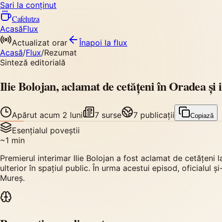
Sari la conținut
Cafelutza
Acasă
Flux
Actualizat orar
Înapoi
la flux
Acasă
/
Flux
/
Rezumat
Sinteză editorială
Ilie Bolojan, aclamat de cetățeni în Oradea și 
Apărut
acum 2 luni
7
surse
7
publicații
Copiază
Esențialul poveștii
~
1
min
Premierul interimar Ilie Bolojan a fost aclamat de cetățeni l
ulterior în spațiul public. În urma acestui episod, oficialul 
Mureș.