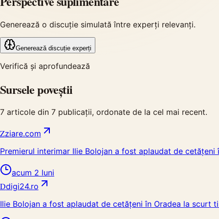
Perspective suplimentare
Generează o discuție simulată între experți relevanți.
Generează discuție experți
Verifică și aprofundează
Sursele poveștii
7
articole din
7
publicații, ordonate de la cel mai recent.
Z
ziare.com
Premierul interimar Ilie Bolojan a fost aplaudat de cetățeni 
acum 2 luni
D
digi24.ro
Ilie Bolojan a fost aplaudat de cetățeni în Oradea la scurt