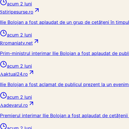
acum 2 luni
S
stiripesurse.ro
Ilie Bolojan a fost aplaudat de un grup de cetățeni în timpu
acum 2 luni
R
romaniatv.net
Prim-ministrul interimar Ilie Bolojan a fost aplaudat de pub
acum 2 luni
A
aktual24.ro
Ilie Bolojan a fost aclamat de publicul prezent la un evenime
acum 2 luni
A
adevarul.ro
Premierul interimar Ilie Bolojan a fost aplaudat de cetățeni
acum 2 luni