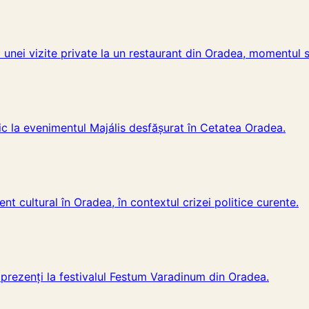
l unei vizite private la un restaurant din Oradea, momentul s
lic la evenimentul Majális desfășurat în Cetatea Oradea.
nt cultural în Oradea, în contextul crizei politice curente.
i prezenți la festivalul Festum Varadinum din Oradea.