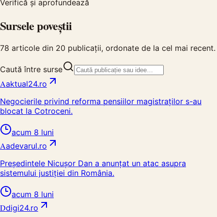
Verifică și aprofundează
Sursele poveștii
78
articole din
20
publicații, ordonate de la cel mai recent.
Caută între surse
A
aktual24.ro
Negocierile privind reforma pensiilor magistraților s-au
blocat la Cotroceni.
acum 8 luni
A
adevarul.ro
Președintele Nicușor Dan a anunțat un atac asupra
sistemului justiției din România.
acum 8 luni
D
digi24.ro