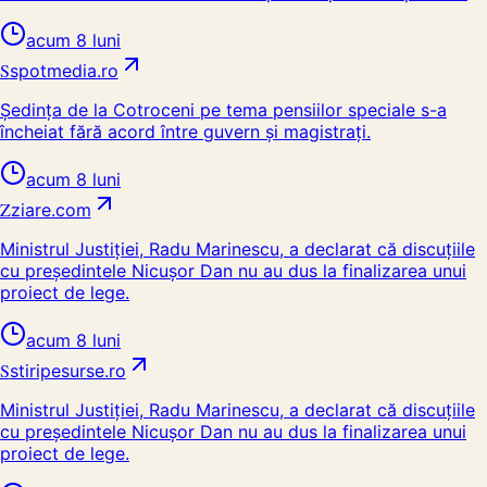
acum 8 luni
S
spotmedia.ro
Ședința de la Cotroceni pe tema pensiilor speciale s-a
încheiat fără acord între guvern și magistrați.
acum 8 luni
Z
ziare.com
Ministrul Justiției, Radu Marinescu, a declarat că discuțiile
cu președintele Nicușor Dan nu au dus la finalizarea unui
proiect de lege.
acum 8 luni
S
stiripesurse.ro
Ministrul Justiției, Radu Marinescu, a declarat că discuțiile
cu președintele Nicușor Dan nu au dus la finalizarea unui
proiect de lege.