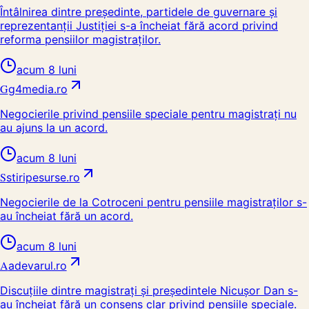
Întâlnirea dintre președinte, partidele de guvernare și
reprezentanții Justiției s-a încheiat fără acord privind
reforma pensiilor magistraților.
acum 8 luni
G
g4media.ro
Negocierile privind pensiile speciale pentru magistrați nu
au ajuns la un acord.
acum 8 luni
S
stiripesurse.ro
Negocierile de la Cotroceni pentru pensiile magistraților s-
au încheiat fără un acord.
acum 8 luni
A
adevarul.ro
Discuțiile dintre magistrați și președintele Nicușor Dan s-
au încheiat fără un consens clar privind pensiile speciale.