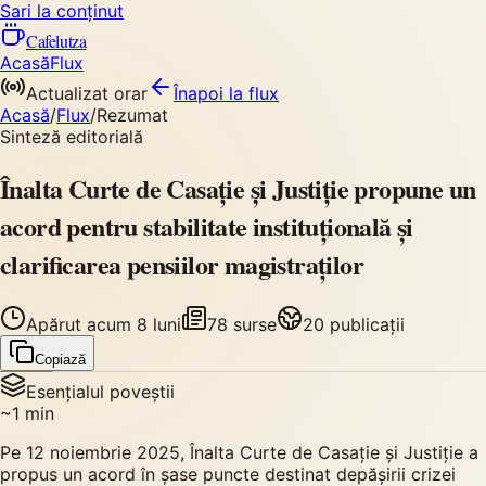
Sari la conținut
Cafelutza
Acasă
Flux
Actualizat orar
Înapoi
la flux
Acasă
/
Flux
/
Rezumat
Sinteză editorială
Înalta Curte de Casație și Justiție propune un
acord pentru stabilitate instituțională și
clarificarea pensiilor magistraților
Apărut
acum 8 luni
78
surse
20
publicații
Copiază
Esențialul poveștii
~
1
min
Pe 12 noiembrie 2025, Înalta Curte de Casație și Justiție a
propus un acord în șase puncte destinat depășirii crizei