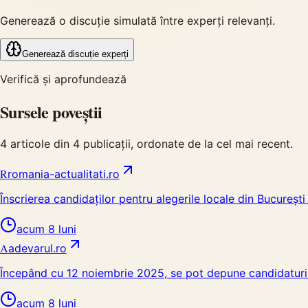
Generează o discuție simulată între experți relevanți.
Generează discuție experți
Verifică și aprofundează
Sursele poveștii
4
articole din
4
publicații, ordonate de la cel mai recent.
R
romania-actualitati.ro
Înscrierea candidaților pentru alegerile locale din București
acum 8 luni
A
adevarul.ro
Începând cu 12 noiembrie 2025, se pot depune candidaturil
acum 8 luni