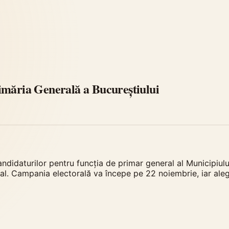
imăria Generală a Bucureștiului
didaturilor pentru funcția de primar general al Municipiul
l. Campania electorală va începe pe 22 noiembrie, iar alegă