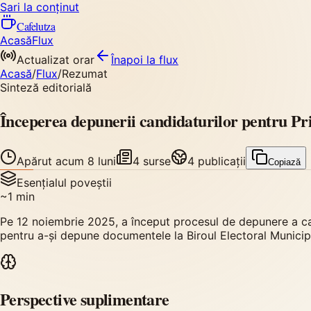
Sari la conținut
Cafelutza
Acasă
Flux
Actualizat orar
Înapoi
la flux
Acasă
/
Flux
/
Rezumat
Sinteză editorială
Începerea depunerii candidaturilor pentru Pr
Apărut
acum 8 luni
4
surse
4
publicații
Copiază
Esențialul poveștii
~
1
min
Pe 12 noiembrie 2025, a început procesul de depunere a can
pentru a-și depune documentele la Biroul Electoral Municipa
Perspective suplimentare