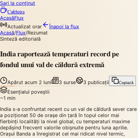
Sari la conținut
Cafelutza
Acasă
Flux
Actualizat orar
Înapoi
la flux
Acasă
/
Flux
/
Rezumat
Sinteză editorială
India raportează temperaturi record pe
fondul unui val de căldură extremă
Apărut
acum 2 luni
3
surse
3
publicații
Copiază
Esențialul poveștii
~
1
min
India s-a confruntat recent cu un val de căldură sever care
a poziționat 50 de orașe din țară în topul celor mai
fierbinți localități la nivel global, cu temperaturi maxime
depășind frecvent valorile obișnuite pentru luna aprilie.
Orașul Banda a înregistrat cel mai ridicat nivel termic,