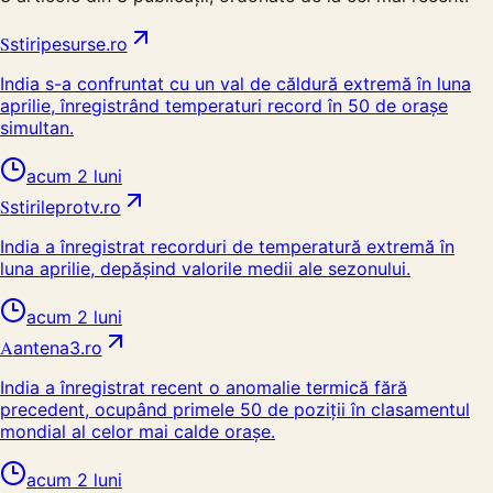
S
stiripesurse.ro
India s-a confruntat cu un val de căldură extremă în luna
aprilie, înregistrând temperaturi record în 50 de orașe
simultan.
acum 2 luni
S
stirileprotv.ro
India a înregistrat recorduri de temperatură extremă în
luna aprilie, depășind valorile medii ale sezonului.
acum 2 luni
A
antena3.ro
India a înregistrat recent o anomalie termică fără
precedent, ocupând primele 50 de poziții în clasamentul
mondial al celor mai calde orașe.
acum 2 luni