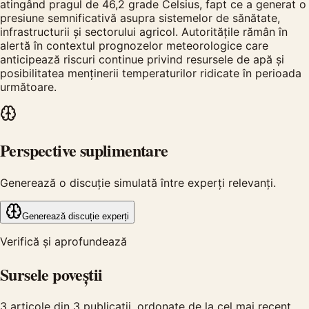
atingând pragul de 46,2 grade Celsius, fapt ce a generat o
presiune semnificativă asupra sistemelor de sănătate,
infrastructurii și sectorului agricol. Autoritățile rămân în
alertă în contextul prognozelor meteorologice care
anticipează riscuri continue privind resursele de apă și
posibilitatea menținerii temperaturilor ridicate în perioada
următoare.
Perspective suplimentare
Generează o discuție simulată între experți relevanți.
Generează discuție experți
Verifică și aprofundează
Sursele poveștii
3
articole din
3
publicații, ordonate de la cel mai recent.