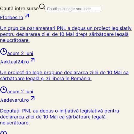
Caută între surse
F
forbes.ro
Un grup de parlamentari PNL a depus un proiect legislativ
pentru declararea zilei de 10 Mai drept sărbătoare legală
nelucrătoare.
acum 2 luni
A
aktual24.ro
Un proiect de lege propune declararea zilei de 10 Mai ca
sărbătoare legală și zi liberă în România.
acum 2 luni
A
adevarul.ro
Deputații PNL au depus o inițiativă legislativă pentru
declararea zilei de 10 Mai ca sărbătoare legală
nelucrătoare.