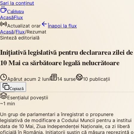
Sari la conținut
Cafelutza
Acasă
Flux
Actualizat orar
Înapoi
la flux
Acasă
/
Flux
/
Rezumat
Sinteză editorială
Inițiativă legislativă pentru declararea zilei de
10 Mai ca sărbătoare legală nelucrătoare
Apărut
acum 2 luni
14
surse
10
publicații
Copiază
Esențialul poveștii
~
1
min
Un grup de parlamentari a înregistrat o propunere
legislativă de modificare a Codului Muncii pentru a institui
data de 10 Mai, Ziua Independenței Naționale, ca zi liberă
oficială în România. Inițiatorii susțin că măsura reprezintă o