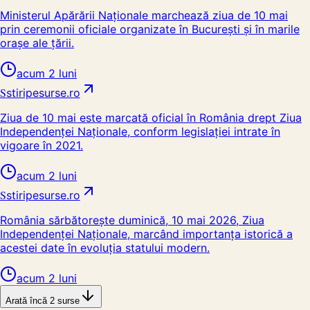
Ministerul Apărării Naționale marchează ziua de 10 mai
prin ceremonii oficiale organizate în București și în marile
orașe ale țării.
acum 2 luni
S
stiripesurse.ro
Ziua de 10 mai este marcată oficial în România drept Ziua
Independenței Naționale, conform legislației intrate în
vigoare în 2021.
acum 2 luni
S
stiripesurse.ro
România sărbătorește duminică, 10 mai 2026, Ziua
Independenței Naționale, marcând importanța istorică a
acestei date în evoluția statului modern.
acum 2 luni
Arată încă
2
surse