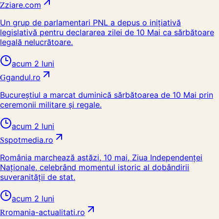
Z
ziare.com
Un grup de parlamentari PNL a depus o inițiativă
legislativă pentru declararea zilei de 10 Mai ca sărbătoare
legală nelucrătoare.
acum 2 luni
G
gandul.ro
Bucureștiul a marcat duminică sărbătoarea de 10 Mai prin
ceremonii militare și regale.
acum 2 luni
S
spotmedia.ro
România marchează astăzi, 10 mai, Ziua Independenței
Naționale, celebrând momentul istoric al dobândirii
suveranității de stat.
acum 2 luni
R
romania-actualitati.ro