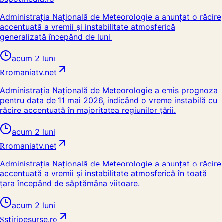
Administrația Națională de Meteorologie a anunțat o răcire
accentuată a vremii și instabilitate atmosferică
generalizată începând de luni.
acum 2 luni
R
romaniatv.net
Administrația Națională de Meteorologie a emis prognoza
pentru data de 11 mai 2026, indicând o vreme instabilă cu
răcire accentuată în majoritatea regiunilor țării.
acum 2 luni
R
romaniatv.net
Administrația Națională de Meteorologie a anunțat o răcire
accentuată a vremii și instabilitate atmosferică în toată
țara începând de săptămâna viitoare.
acum 2 luni
S
stiripesurse.ro