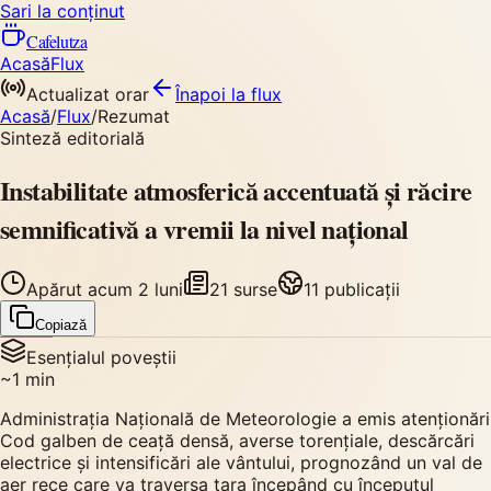
Sari la conținut
Cafelutza
Acasă
Flux
Actualizat orar
Înapoi
la flux
Acasă
/
Flux
/
Rezumat
Sinteză editorială
Instabilitate atmosferică accentuată și răcire
semnificativă a vremii la nivel național
Apărut
acum 2 luni
21
surse
11
publicații
Copiază
Esențialul poveștii
~
1
min
Administrația Națională de Meteorologie a emis atenționări
Cod galben de ceață densă, averse torențiale, descărcări
electrice și intensificări ale vântului, prognozând un val de
aer rece care va traversa țara începând cu începutul