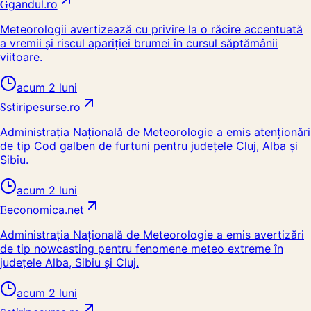
G
gandul.ro
Meteorologii avertizează cu privire la o răcire accentuată
a vremii și riscul apariției brumei în cursul săptămânii
viitoare.
acum 2 luni
S
stiripesurse.ro
Administrația Națională de Meteorologie a emis atenționări
de tip Cod galben de furtuni pentru județele Cluj, Alba și
Sibiu.
acum 2 luni
E
economica.net
Administrația Națională de Meteorologie a emis avertizări
de tip nowcasting pentru fenomene meteo extreme în
județele Alba, Sibiu și Cluj.
acum 2 luni