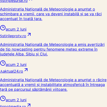
S
stiripesurse.ro
Administrația Națională de Meteorologie a anunțat o
schimbare a vremii, care va deveni instabilă și se va răci
accentuat în toată țara.
acum 2 luni
S
stirileprotv.ro
Administrația Națională de Meteorologie a emis avertizări
de tip nowcasting pentru fenomene meteo extreme în
județele Alba, Sibiu și Cluj.
acum 2 luni
A
aktual24.ro
Administrația Națională de Meteorologie a anunțat o răcire
accentuată a vremii și instabilitate atmosferică în întreaga
țară pe parcursul săptămânii viitoare.
acum 2 luni
S
spotmedia.ro