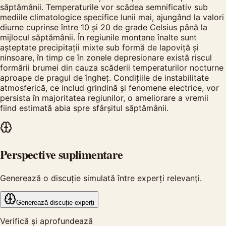
săptămânii. Temperaturile vor scădea semnificativ sub
mediile climatologice specifice lunii mai, ajungând la valori
diurne cuprinse între 10 și 20 de grade Celsius până la
mijlocul săptămânii. În regiunile montane înalte sunt
așteptate precipitații mixte sub formă de lapoviță și
ninsoare, în timp ce în zonele depresionare există riscul
formării brumei din cauza scăderii temperaturilor nocturne
aproape de pragul de îngheț. Condițiile de instabilitate
atmosferică, ce includ grindină și fenomene electrice, vor
persista în majoritatea regiunilor, o ameliorare a vremii
fiind estimată abia spre sfârșitul săptămânii.
Perspective suplimentare
Generează o discuție simulată între experți relevanți.
Generează discuție experți
Verifică și aprofundează