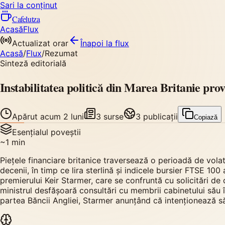
Sari la conținut
Cafelutza
Acasă
Flux
Actualizat orar
Înapoi
la flux
Acasă
/
Flux
/
Rezumat
Sinteză editorială
Instabilitatea politică din Marea Britanie prov
Apărut
acum 2 luni
3
surse
3
publicații
Copiază
Esențialul poveștii
~
1
min
Piețele financiare britanice traversează o perioadă de volat
decenii, în timp ce lira sterlină și indicele bursier FTSE 10
premierului Keir Starmer, care se confruntă cu solicitări de 
ministrul desfășoară consultări cu membrii cabinetului său în 
partea Băncii Angliei, Starmer anunțând că intenționează să