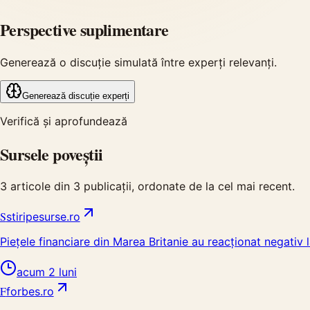
Perspective suplimentare
Generează o discuție simulată între experți relevanți.
Generează discuție experți
Verifică și aprofundează
Sursele poveștii
3
articole din
3
publicații, ordonate de la cel mai recent.
S
stiripesurse.ro
Piețele financiare din Marea Britanie au reacționat negativ l
acum 2 luni
F
forbes.ro