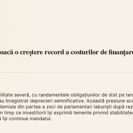
oacă o creștere record a costurilor de finanțar
ilitate severă, cu randamentele obligațiunilor de stat pe ter
0 au înregistrat deprecieri semnificative. Această presiune e
demisie din partea a zeci de parlamentari laburiști după rezu
timp ce investitorii își exprimă temerile privind stabilitatea
 își continue mandatul.