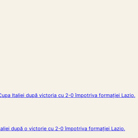
upa Italiei după victoria cu 2-0 împotriva formației Lazio.
taliei după o victorie cu 2-0 împotriva formației Lazio.