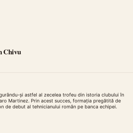
an Chivu
urându-și astfel al zecelea trofeu din istoria clubului în
taro Martinez. Prin acest succes, formația pregătită de
ezon de debut al tehnicianului român pe banca echipei.