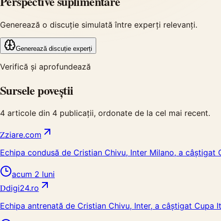
Perspective suplimentare
Generează o discuție simulată între experți relevanți.
Generează discuție experți
Verifică și aprofundează
Sursele poveștii
4
articole din
4
publicații, ordonate de la cel mai recent.
Z
ziare.com
Echipa condusă de Cristian Chivu, Inter Milano, a câștigat C
acum 2 luni
D
digi24.ro
Echipa antrenată de Cristian Chivu, Inter, a câștigat Cupa I