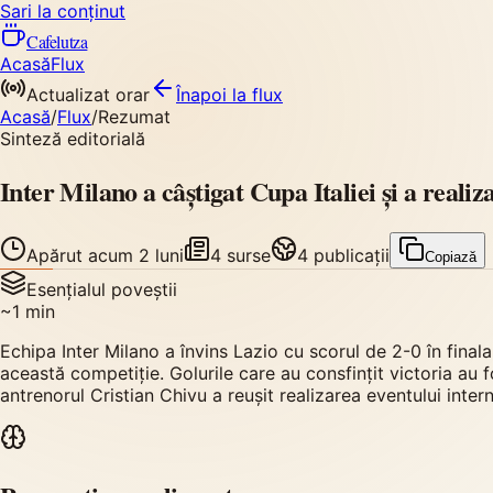
Sari la conținut
Cafelutza
Acasă
Flux
Actualizat orar
Înapoi
la flux
Acasă
/
Flux
/
Rezumat
Sinteză editorială
Inter Milano a câștigat Cupa Italiei și a real
Apărut
acum 2 luni
4
surse
4
publicații
Copiază
Esențialul poveștii
~
1
min
Echipa Inter Milano a învins Lazio cu scorul de 2-0 în finala
această competiție. Golurile care au consfințit victoria au
antrenorul Cristian Chivu a reușit realizarea eventului inter