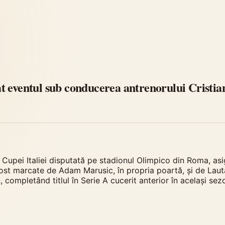
izat eventul sub conducerea antrenorului Cristi
 Cupei Italiei disputată pe stadionul Olimpico din Roma, asig
 fost marcate de Adam Marusic, în propria poartă, și de Lau
n, completând titlul în Serie A cucerit anterior în același s