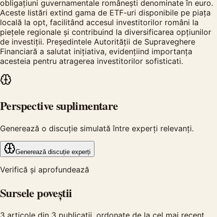
obligațiuni guvernamentale românești denominate în euro.
Aceste listări extind gama de ETF-uri disponibile pe piața
locală la opt, facilitând accesul investitorilor români la
piețele regionale și contribuind la diversificarea opțiunilor
de investiții. Președintele Autorității de Supraveghere
Financiară a salutat inițiativa, evidențiind importanța
acesteia pentru atragerea investitorilor sofisticati.
Perspective suplimentare
Generează o discuție simulată între experți relevanți.
Generează discuție experți
Verifică și aprofundează
Sursele poveștii
3
articole din
3
publicații, ordonate de la cel mai recent.