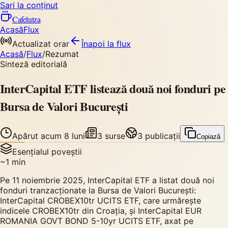
Sari la conținut
Cafelutza
Acasă
Flux
Actualizat orar
Înapoi
la flux
Acasă
/
Flux
/
Rezumat
Sinteză editorială
InterCapital ETF listează două noi fonduri pe
Bursa de Valori București
Apărut
acum 8 luni
3
surse
3
publicații
Copiază
Esențialul poveștii
~
1
min
Pe 11 noiembrie 2025, InterCapital ETF a listat două noi
fonduri tranzacționate la Bursa de Valori București:
InterCapital CROBEX10tr UCITS ETF, care urmărește
indicele CROBEX10tr din Croația, și InterCapital EUR
ROMANIA GOVT BOND 5-10yr UCITS ETF, axat pe