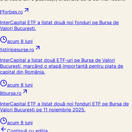
F
forbes.ro
InterCapital ETF a listat două noi fonduri pe Bursa de
Valori București.
acum 8 luni
S
stiripesurse.ro
InterCapital a listat două ETF-uri pe Bursa de Valori
București, marcând o etapă importantă pentru piața de
capital din România.
acum 8 luni
B
bursa.ro
InterCapital ETF a listat două noi fonduri ETF pe Bursa de
Valori București pe 11 noiembrie 2025.
acum 8 luni
Continuă cu ediția