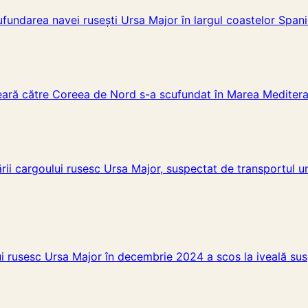
scufundarea navei rusești Ursa Major în largul coastelor Spa
eară către Coreea de Nord s-a scufundat în Marea Meditera
ării cargoului rusesc Ursa Major, suspectat de transportul
ui rusesc Ursa Major în decembrie 2024 a scos la iveală sus