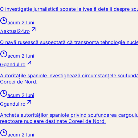
O investigație jurnalistică scoate la iveală detalii despre 
acum 2 luni
A
aktual24.ro
O navă rusească suspectată că transporta tehnologie nucl
acum 2 luni
G
gandul.ro
Autoritățile spaniole investighează circumstanțele scufund
Coreei de Nord.
acum 2 luni
G
gandul.ro
Ancheta autorităților spaniole privind scufundarea cargoul
reactoare nucleare destinate Coreei de Nord.
acum 2 luni