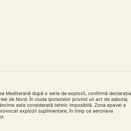
ea Mediterană după o serie de explozii, confirmă declarația
ei de Nord. În ciuda ipotezelor privind un act de sabotaj
adâncime este considerată tehnic imposibilă. Zona epavei a
 provocat explozii suplimentare, în timp ce aeronave
or.