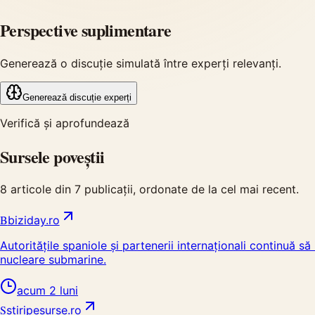
Perspective suplimentare
Generează o discuție simulată între experți relevanți.
Generează discuție experți
Verifică și aprofundează
Sursele poveștii
8
articole din
7
publicații, ordonate de la cel mai recent.
B
biziday.ro
Autoritățile spaniole și partenerii internaționali continuă
nucleare submarine.
acum 2 luni
S
stiripesurse.ro