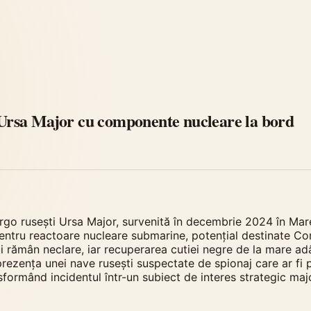
i Ursa Major cu componente nucleare la bord
argo rusești Ursa Major, survenită în decembrie 2024 în Mar
tru reactoare nucleare submarine, potențial destinate Core
ului rămân neclare, iar recuperarea cutiei negre de la mare 
 prezența unei nave rusești suspectate de spionaj care ar fi
sformând incidentul într-un subiect de interes strategic maj