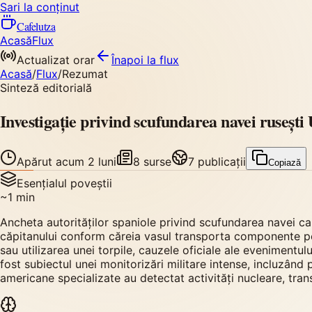
Sari la conținut
Cafelutza
Acasă
Flux
Actualizat orar
Înapoi
la flux
Acasă
/
Flux
/
Rezumat
Sinteză editorială
Investigație privind scufundarea navei ruseșt
Apărut
acum 2 luni
8
surse
7
publicații
Copiază
Esențialul poveștii
~
1
min
Ancheta autorităților spaniole privind scufundarea navei c
căpitanului conform căreia vasul transporta componente pen
sau utilizarea unei torpile, cauzele oficiale ale eveniment
fost subiectul unei monitorizări militare intense, incluzând
americane specializate au detectat activități nucleare, tran