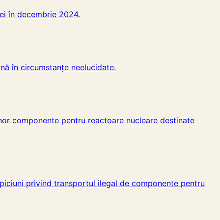
niei în decembrie 2024.
nă în circumstanțe neelucidate.
 unor componente pentru reactoare nucleare destinate
piciuni privind transportul ilegal de componente pentru