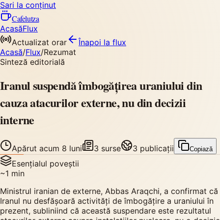
Sari la conținut
Cafelutza
Acasă
Flux
Actualizat orar
Înapoi
la flux
Acasă
/
Flux
/
Rezumat
Sinteză editorială
Iranul suspendă îmbogățirea uraniului din
cauza atacurilor externe, nu din decizii
interne
Apărut
acum 8 luni
3
surse
3
publicații
Copiază
Esențialul poveștii
~
1
min
Ministrul iranian de externe, Abbas Araqchi, a confirmat că
Iranul nu desfășoară activități de îmbogățire a uraniului în
prezent, subliniind că această suspendare este rezultatul