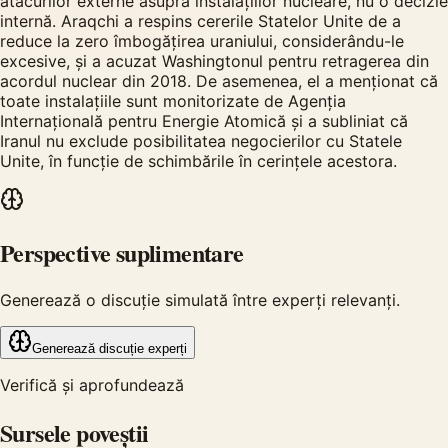
atacurilor externe asupra instalațiilor nucleare, nu o decizie
internă. Araqchi a respins cererile Statelor Unite de a
reduce la zero îmbogățirea uraniului, considerându-le
excesive, și a acuzat Washingtonul pentru retragerea din
acordul nuclear din 2018. De asemenea, el a menționat că
toate instalațiile sunt monitorizate de Agenția
Internațională pentru Energie Atomică și a subliniat că
Iranul nu exclude posibilitatea negocierilor cu Statele
Unite, în funcție de schimbările în cerințele acestora.
Perspective suplimentare
Generează o discuție simulată între experți relevanți.
Generează discuție experți
Verifică și aprofundează
Sursele poveștii