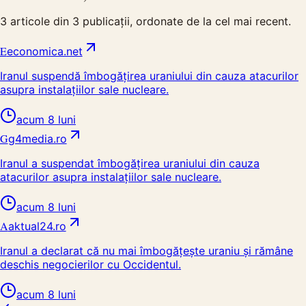
3
articole din
3
publicații, ordonate de la cel mai recent.
E
economica.net
Iranul suspendă îmbogățirea uraniului din cauza atacurilor
asupra instalațiilor sale nucleare.
acum 8 luni
G
g4media.ro
Iranul a suspendat îmbogățirea uraniului din cauza
atacurilor asupra instalațiilor sale nucleare.
acum 8 luni
A
aktual24.ro
Iranul a declarat că nu mai îmbogățește uraniu și rămâne
deschis negocierilor cu Occidentul.
acum 8 luni