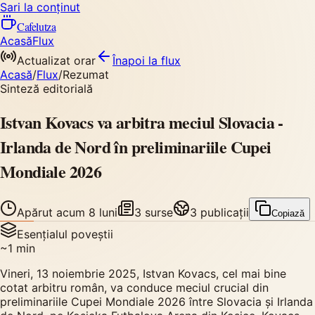
Sari la conținut
Cafelutza
Acasă
Flux
Actualizat orar
Înapoi
la flux
Acasă
/
Flux
/
Rezumat
Sinteză editorială
Istvan Kovacs va arbitra meciul Slovacia -
Irlanda de Nord în preliminariile Cupei
Mondiale 2026
Apărut
acum 8 luni
3
surse
3
publicații
Copiază
Esențialul poveștii
~
1
min
Vineri, 13 noiembrie 2025, Istvan Kovacs, cel mai bine
cotat arbitru român, va conduce meciul crucial din
preliminariile Cupei Mondiale 2026 între Slovacia și Irlanda