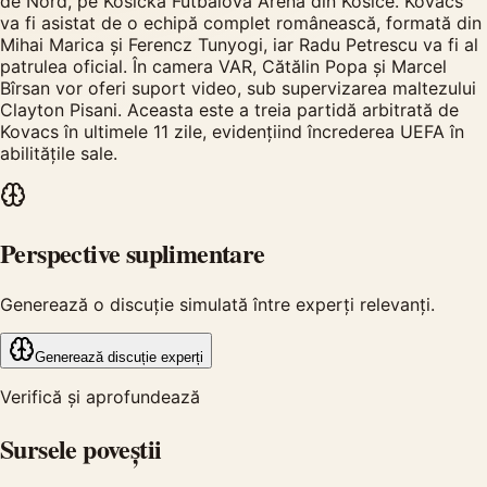
de Nord, pe Kosicka Futbalova Arena din Kosice. Kovacs
va fi asistat de o echipă complet românească, formată din
Mihai Marica și Ferencz Tunyogi, iar Radu Petrescu va fi al
patrulea oficial. În camera VAR, Cătălin Popa și Marcel
Bîrsan vor oferi suport video, sub supervizarea maltezului
Clayton Pisani. Aceasta este a treia partidă arbitrată de
Kovacs în ultimele 11 zile, evidențiind încrederea UEFA în
abilitățile sale.
Perspective suplimentare
Generează o discuție simulată între experți relevanți.
Generează discuție experți
Verifică și aprofundează
Sursele poveștii