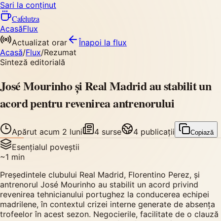
Sari la conținut
Cafelutza
Acasă
Flux
Actualizat orar
Înapoi
la flux
Acasă
/
Flux
/
Rezumat
Sinteză editorială
José Mourinho și Real Madrid au stabilit un
acord pentru revenirea antrenorului
Apărut
acum 2 luni
4
surse
4
publicații
Copiază
Esențialul poveștii
~
1
min
Președintele clubului Real Madrid, Florentino Perez, și
antrenorul José Mourinho au stabilit un acord privind
revenirea tehnicianului portughez la conducerea echipei
madrilene, în contextul crizei interne generate de absența
trofeelor în acest sezon. Negocierile, facilitate de o clauză