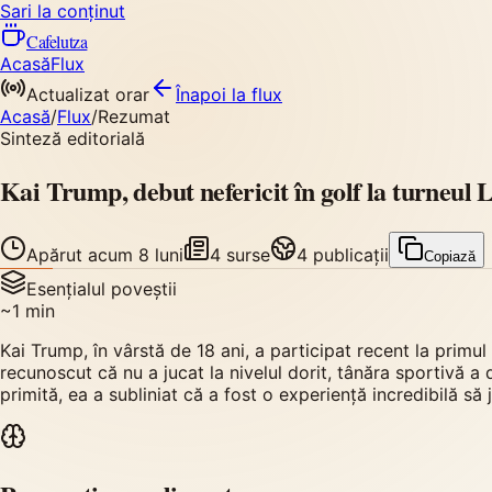
Sari la conținut
Cafelutza
Acasă
Flux
Actualizat orar
Înapoi
la flux
Acasă
/
Flux
/
Rezumat
Sinteză editorială
Kai Trump, debut nefericit în golf la turneul 
Apărut
acum 8 luni
4
surse
4
publicații
Copiază
Esențialul poveștii
~
1
min
Kai Trump, în vârstă de 18 ani, a participat recent la primul
recunoscut că nu a jucat la nivelul dorit, tânăra sportivă a d
primită, ea a subliniat că a fost o experiență incredibilă să