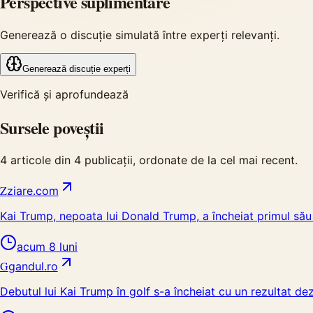
Perspective suplimentare
Generează o discuție simulată între experți relevanți.
Generează discuție experți
Verifică și aprofundează
Sursele poveștii
4
articole din
4
publicații, ordonate de la cel mai recent.
Z
ziare.com
Kai Trump, nepoata lui Donald Trump, a încheiat primul său 
acum 8 luni
G
gandul.ro
Debutul lui Kai Trump în golf s-a încheiat cu un rezultat de