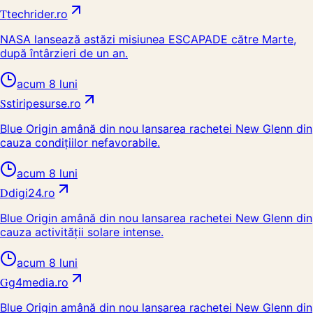
T
techrider.ro
NASA lansează astăzi misiunea ESCAPADE către Marte,
după întârzieri de un an.
acum 8 luni
S
stiripesurse.ro
Blue Origin amână din nou lansarea rachetei New Glenn din
cauza condițiilor nefavorabile.
acum 8 luni
D
digi24.ro
Blue Origin amână din nou lansarea rachetei New Glenn din
cauza activității solare intense.
acum 8 luni
G
g4media.ro
Blue Origin amână din nou lansarea rachetei New Glenn din