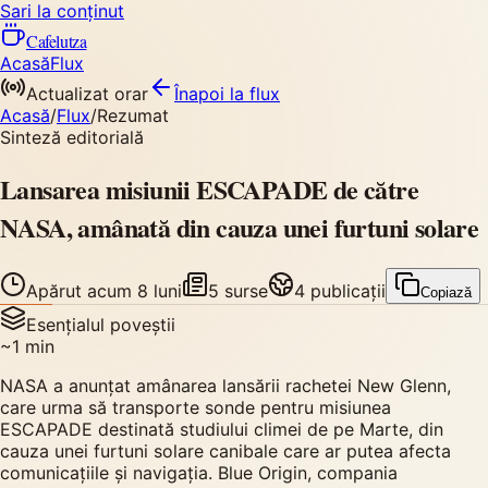
Sari la conținut
Cafelutza
Acasă
Flux
Actualizat orar
Înapoi
la flux
Acasă
/
Flux
/
Rezumat
Sinteză editorială
Lansarea misiunii ESCAPADE de către
NASA, amânată din cauza unei furtuni solare
Apărut
acum 8 luni
5
surse
4
publicații
Copiază
Esențialul poveștii
~
1
min
NASA a anunțat amânarea lansării rachetei New Glenn,
care urma să transporte sonde pentru misiunea
ESCAPADE destinată studiului climei de pe Marte, din
cauza unei furtuni solare canibale care ar putea afecta
comunicațiile și navigația. Blue Origin, compania