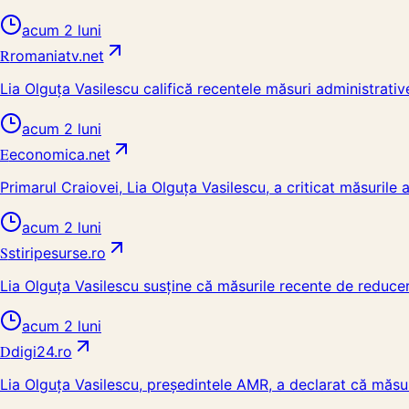
acum 2 luni
R
romaniatv.net
Lia Olguța Vasilescu califică recentele măsuri administrative
acum 2 luni
E
economica.net
Primarul Craiovei, Lia Olguţa Vasilescu, a criticat măsurile 
acum 2 luni
S
stiripesurse.ro
Lia Olguța Vasilescu susține că măsurile recente de reducere
acum 2 luni
D
digi24.ro
Lia Olguța Vasilescu, președintele AMR, a declarat că măsur