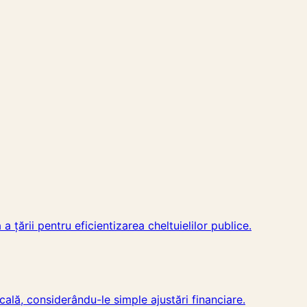
țării pentru eficientizarea cheltuielilor publice.
cală, considerându-le simple ajustări financiare.