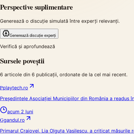
Perspective suplimentare
Generează o discuție simulată între experți relevanți.
Generează discuție experți
Verifică și aprofundează
Sursele poveștii
6
articole din
6
publicații, ordonate de la cel mai recent.
P
playtech.ro
Președintele Asociației Municipiilor din România a readus în 
acum 2 luni
G
gandul.ro
Primarul Craiovei, Lia Olguța Vasilescu, a criticat măsurile 