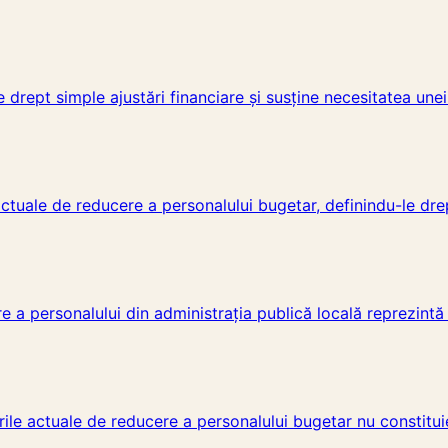
 drept simple ajustări financiare și susține necesitatea unei
actuale de reducere a personalului bugetar, definindu-le drep
 a personalului din administrația publică locală reprezintă 
ile actuale de reducere a personalului bugetar nu constitui