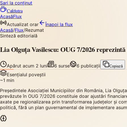
Sari la conținut
Cafelutza
Acasă
Flux
Actualizat orar
Înapoi
la flux
Acasă
/
Flux
/
Rezumat
Sinteză editorială
Lia Olguța Vasilescu: OUG 7/2026 reprezintă a
Apărut
acum 2 luni
6
surse
6
publicații
Copiază
Esențialul poveștii
~
1
min
Președintele Asociației Municipiilor din România, Lia Olguț
prevăzute în OUG 7/2026 constituie doar ajustări financiare
axate pe regionalizarea prin transformarea județelor și com
politică, fără un plan guvernamental de implementare asum