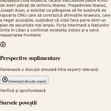
depășește Linia Albastră, făcând inaccesibile peste 4.000
de metri pătrați de teritoriu libanez. Președintele libanez,
Joseph Aoun, a solicitat ca plângerea să fie susținută de
rapoarte ONU care să contrazică afirmațiile Israelului, care
a negat acuzațiile, susținând că zidul face parte dintr-un
plan de securitate mai amplu. Forța Interimară a Națiunilor
Unite în Liban a confirmat existența zidului și a cerut
respectarea frontierei.
Perspective suplimentare
Generează o discuție simulată între experți relevanți.
Generează discuție experți
Verifică și aprofundează
Sursele poveștii