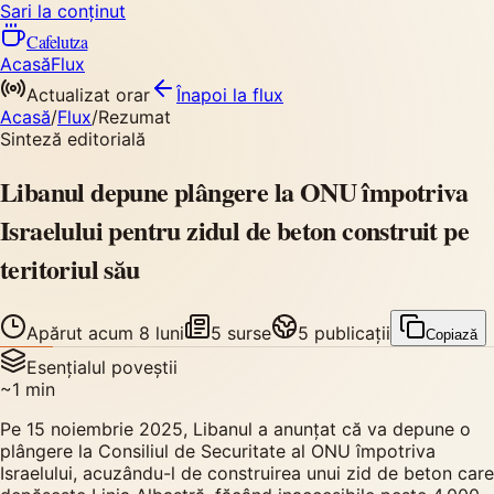
Sari la conținut
Cafelutza
Acasă
Flux
Actualizat orar
Înapoi
la flux
Acasă
/
Flux
/
Rezumat
Sinteză editorială
Libanul depune plângere la ONU împotriva
Israelului pentru zidul de beton construit pe
teritoriul său
Apărut
acum 8 luni
5
surse
5
publicații
Copiază
Esențialul poveștii
~
1
min
Pe 15 noiembrie 2025, Libanul a anunțat că va depune o
plângere la Consiliul de Securitate al ONU împotriva
Israelului, acuzându-l de construirea unui zid de beton care