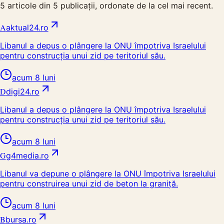
5
articole din
5
publicații, ordonate de la cel mai recent.
A
aktual24.ro
Libanul a depus o plângere la ONU împotriva Israelului
pentru construcția unui zid pe teritoriul său.
acum 8 luni
D
digi24.ro
Libanul a depus o plângere la ONU împotriva Israelului
pentru construcția unui zid pe teritoriul său.
acum 8 luni
G
g4media.ro
Libanul va depune o plângere la ONU împotriva Israelului
pentru construirea unui zid de beton la graniță.
acum 8 luni
B
bursa.ro