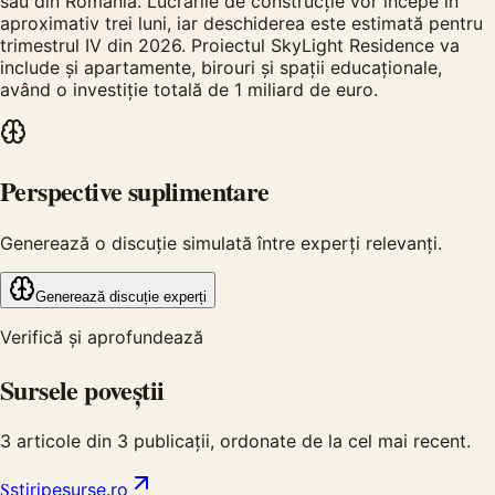
său din România. Lucrările de construcție vor începe în
aproximativ trei luni, iar deschiderea este estimată pentru
trimestrul IV din 2026. Proiectul SkyLight Residence va
include și apartamente, birouri și spații educaționale,
având o investiție totală de 1 miliard de euro.
Perspective suplimentare
Generează o discuție simulată între experți relevanți.
Generează discuție experți
Verifică și aprofundează
Sursele poveștii
3
articole din
3
publicații, ordonate de la cel mai recent.
S
stiripesurse.ro