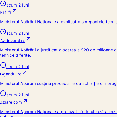
acum 2 luni
R
rfi.fr
Ministerul Apărării Naționale a explicat discrepanțele tehni
acum 2 luni
A
adevarul.ro
Ministerul Apărării a justificat alocarea a 920 de milioane
tehnice diferite.
acum 2 luni
G
gandul.ro
Ministerul Apărării susține procedurile de achiziție din pro
acum 2 luni
Z
ziare.com
Ministerul Apărării Naționale a precizat că derulează achiziț
publice.