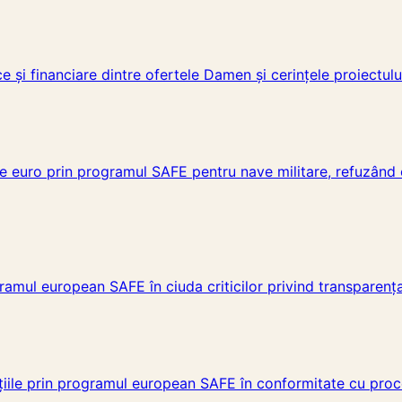
ce și financiare dintre ofertele Damen și cerințele proiectul
 de euro prin programul SAFE pentru nave militare, refuzând 
gramul european SAFE în ciuda criticilor privind transparenț
iile prin programul european SAFE în conformitate cu proceduri