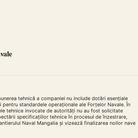
vale
punerea tehnică a companiei nu include dotări esențiale
pentru standardele operaționale ale Forțelor Navale. În
e tehnice invocate de autorități nu au fost solicitate
tării specificațiilor tehnice în procesul de înzestrare,
ntierului Naval Mangalia și vizează finalizarea noilor nave