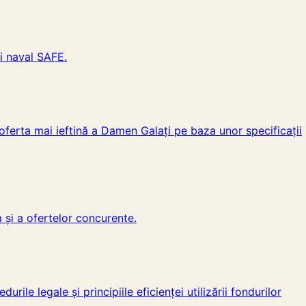
ui naval SAFE.
oferta mai ieftină a Damen Galați pe baza unor specificații
a și a ofertelor concurente.
le legale și principiile eficienței utilizării fondurilor