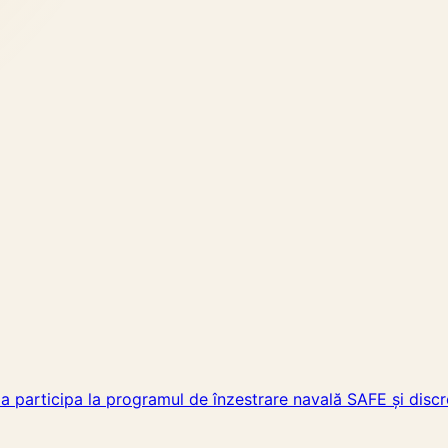
a participa la programul de înzestrare navală SAFE și discr