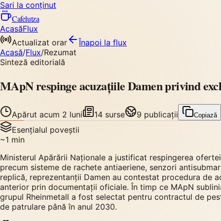
Sari la conținut
Cafelutza
Acasă
Flux
Actualizat orar
Înapoi
la flux
Acasă
/
Flux
/
Rezumat
Sinteză editorială
MApN respinge acuzațiile Damen privind excl
Apărut
acum 2 luni
14
surse
9
publicații
Copiază
Esențialul poveștii
~
1
min
Ministerul Apărării Naționale a justificat respingerea ofe
precum sisteme de rachete antiaeriene, senzori antisubmari
replică, reprezentanții Damen au contestat procedura de achi
anterior prin documentații oficiale. În timp ce MApN sublini
grupul Rheinmetall a fost selectat pentru contractul de pes
de patrulare până în anul 2030.