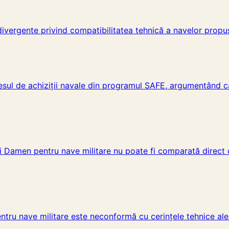
divergente privind compatibilitatea tehnică a navelor propu
ocesul de achiziții navale din programul SAFE, argumentând c
ei Damen pentru nave militare nu poate fi comparată direct
entru nave militare este neconformă cu cerințele tehnice al