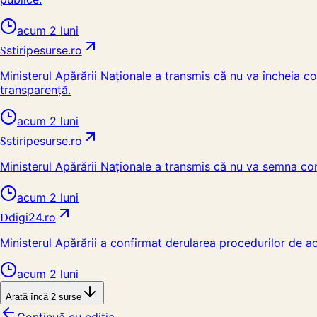
acum 2 luni
S
stiripesurse.ro
Ministerul Apărării Naționale a transmis că nu va încheia co
transparență.
acum 2 luni
S
stiripesurse.ro
Ministerul Apărării Naționale a transmis că nu va semna cont
acum 2 luni
D
digi24.ro
Ministerul Apărării a confirmat derularea procedurilor de a
acum 2 luni
Arată încă
2
surse