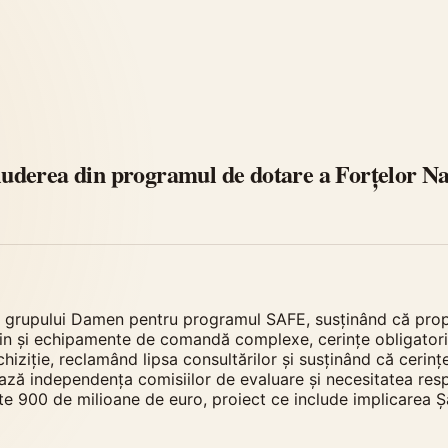
uderea din programul de dotare a Forțelor Na
rtei grupului Damen pentru programul SAFE, susținând că pro
n și echipamente de comandă complexe, cerințe obligatorii 
ziție, reclamând lipsa consultărilor și susținând că cerințel
ază independența comisiilor de evaluare și necesitatea respec
te 900 de milioane de euro, proiect ce include implicarea Șa