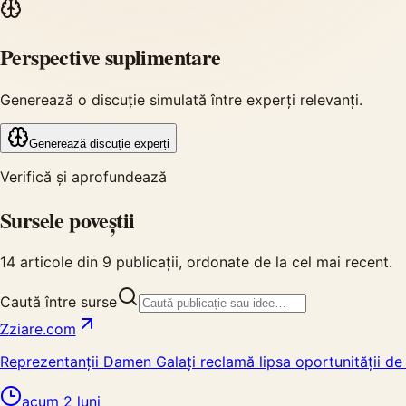
Perspective suplimentare
Generează o discuție simulată între experți relevanți.
Generează discuție experți
Verifică și aprofundează
Sursele poveștii
14
articole din
9
publicații, ordonate de la cel mai recent.
Caută între surse
Z
ziare.com
Reprezentanții Damen Galați reclamă lipsa oportunității de 
acum 2 luni