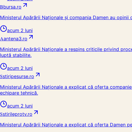
B
bursa.ro
Ministerul Apărării Naționale și compania Damen au opinii 
acum 2 luni
A
antena3.ro
Ministerul Apărării Naționale a respins criticile privind pr
luptă stabilite.
acum 2 luni
S
stiripesurse.ro
Ministerul Apărării Naționale a explicat că oferta compani
echipare tehnică.
acum 2 luni
S
stirileprotv.ro
Ministerul Apărării Naționale a explicat că oferta Damen p