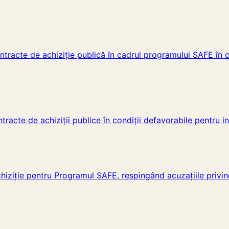
ntracte de achiziție publică în cadrul programului SAFE în co
racte de achiziții publice în condiții defavorabile pentru i
chiziție pentru Programul SAFE, respingând acuzațiile privin