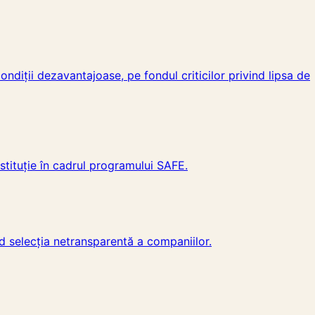
ndiții dezavantajoase, pe fondul criticilor privind lipsa de
nstituție în cadrul programului SAFE.
d selecția netransparentă a companiilor.