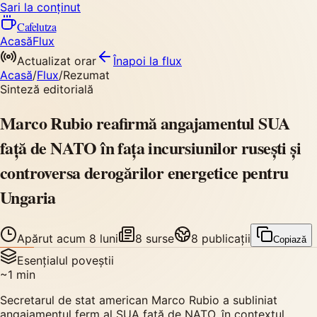
Sari la conținut
Cafelutza
Acasă
Flux
Actualizat orar
Înapoi
la flux
Acasă
/
Flux
/
Rezumat
Sinteză editorială
Marco Rubio reafirmă angajamentul SUA
față de NATO în fața incursiunilor rusești și
controversa derogărilor energetice pentru
Ungaria
Apărut
acum 8 luni
8
surse
8
publicații
Copiază
Esențialul poveștii
~
1
min
Secretarul de stat american Marco Rubio a subliniat
angajamentul ferm al SUA față de NATO, în contextul