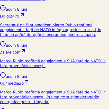
acum 8 luni
D
digi24.ro
Secretarul de Stat american Marco Rubio reafirmă
angajamentul față de NATO în fața agresiunii rusești, în
timp ce apără derogările energetice pentru Ungaria.
acum 8 luni
Z
ziare.com
Marco Rubio reafirmă angajamentul SUA față de NATO în
fața provocărilor rusești.
acum 8 luni
G
g4media.ro
Marco Rubio reafirmă angajamentul SUA față de NATO în
fața provocărilor rusești, în timp ce susține derogările
energetice pentru Ungaria.