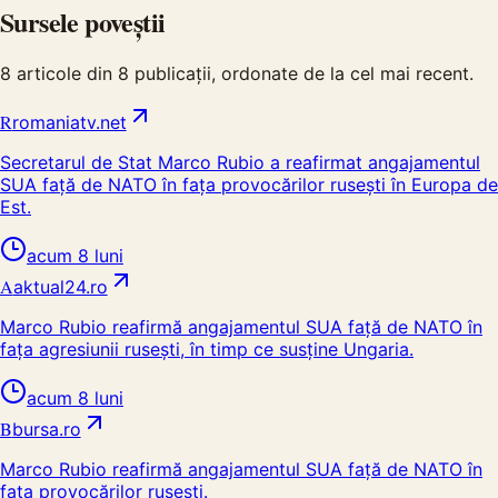
Sursele poveștii
8
articole din
8
publicații, ordonate de la cel mai recent.
R
romaniatv.net
Secretarul de Stat Marco Rubio a reafirmat angajamentul
SUA față de NATO în fața provocărilor rusești în Europa de
Est.
acum 8 luni
A
aktual24.ro
Marco Rubio reafirmă angajamentul SUA față de NATO în
fața agresiunii rusești, în timp ce susține Ungaria.
acum 8 luni
B
bursa.ro
Marco Rubio reafirmă angajamentul SUA față de NATO în
fața provocărilor rusești.