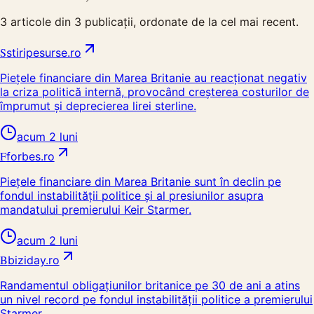
3
articole din
3
publicații, ordonate de la cel mai recent.
S
stiripesurse.ro
Piețele financiare din Marea Britanie au reacționat negativ
la criza politică internă, provocând creșterea costurilor de
împrumut și deprecierea lirei sterline.
acum 2 luni
F
forbes.ro
Piețele financiare din Marea Britanie sunt în declin pe
fondul instabilității politice și al presiunilor asupra
mandatului premierului Keir Starmer.
acum 2 luni
B
biziday.ro
Randamentul obligațiunilor britanice pe 30 de ani a atins
un nivel record pe fondul instabilității politice a premierului
Starmer.