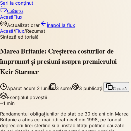
Sari la conținut
Cafelutza
Acasă
Flux
Actualizat orar
Înapoi
la flux
Acasă
/
Flux
/
Rezumat
Sinteză editorială
Marea Britanie: Creșterea costurilor de
împrumut și presiuni asupra premierului
Keir Starmer
Apărut
acum 2 luni
3
surse
3
publicații
Copiază
Esențialul poveștii
~
1
min
Randamentul obligațiunilor de stat pe 30 de ani din Marea
Britanie a atins cel mai ridicat nivel din 1998, pe fondul
deprecierii lirei sterline și al instabilității politice cauzate