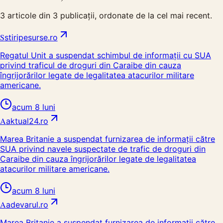
3
articole din
3
publicații, ordonate de la cel mai recent.
S
stiripesurse.ro
Regatul Unit a suspendat schimbul de informații cu SUA
privind traficul de droguri din Caraibe din cauza
îngrijorărilor legate de legalitatea atacurilor militare
americane.
acum 8 luni
A
aktual24.ro
Marea Britanie a suspendat furnizarea de informații către
SUA privind navele suspectate de trafic de droguri din
Caraibe din cauza îngrijorărilor legate de legalitatea
atacurilor militare americane.
acum 8 luni
A
adevarul.ro
Marea Britanie a suspendat furnizarea de informații către