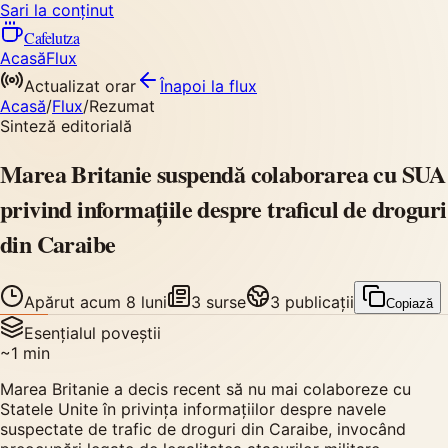
Sari la conținut
Cafelutza
Acasă
Flux
Actualizat orar
Înapoi
la flux
Acasă
/
Flux
/
Rezumat
Sinteză editorială
Marea Britanie suspendă colaborarea cu SUA
privind informațiile despre traficul de droguri
din Caraibe
Apărut
acum 8 luni
3
surse
3
publicații
Copiază
Esențialul poveștii
~
1
min
Marea Britanie a decis recent să nu mai colaboreze cu
Statele Unite în privința informațiilor despre navele
suspectate de trafic de droguri din Caraibe, invocând