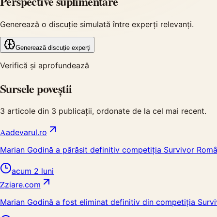
Perspective suplimentare
Generează o discuție simulată între experți relevanți.
Generează discuție experți
Verifică și aprofundează
Sursele poveștii
3
articole din
3
publicații, ordonate de la cel mai recent.
A
adevarul.ro
Marian Godină a părăsit definitiv competiția Survivor Rom
acum 2 luni
Z
ziare.com
Marian Godină a fost eliminat definitiv din competiția Su