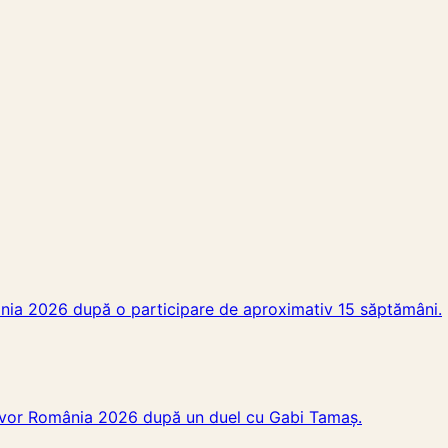
ânia 2026 după o participare de aproximativ 15 săptămâni.
rvivor România 2026 după un duel cu Gabi Tamaș.