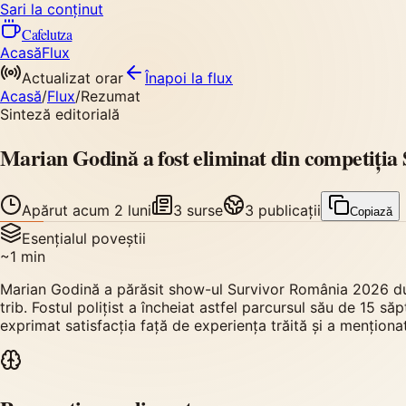
Sari la conținut
Cafelutza
Acasă
Flux
Actualizat orar
Înapoi
la flux
Acasă
/
Flux
/
Rezumat
Sinteză editorială
Marian Godină a fost eliminat din competiți
Apărut
acum 2 luni
3
surse
3
publicații
Copiază
Esențialul poveștii
~
1
min
Marian Godină a părăsit show-ul Survivor România 2026 după 
trib. Fostul polițist a încheiat astfel parcursul său de 15 s
exprimat satisfacția față de experiența trăită și a menționat 