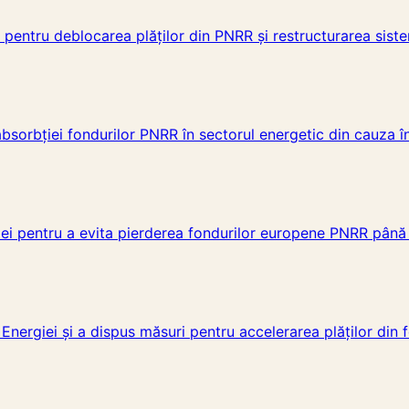
 pentru deblocarea plăților din PNRR și restructurarea siste
bsorbției fondurilor PNRR în sectorul energetic din cauza înt
giei pentru a evita pierderea fondurilor europene PNRR până 
ul Energiei și a dispus măsuri pentru accelerarea plăților din