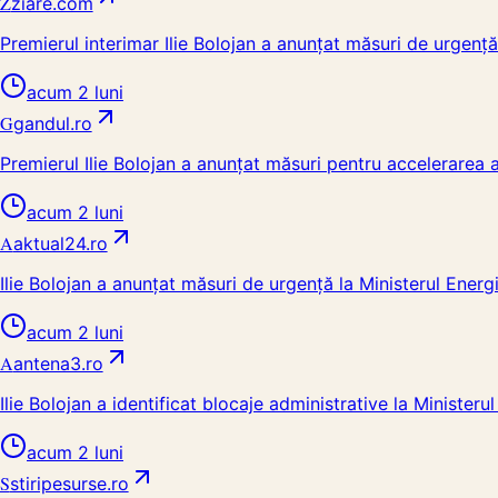
Z
ziare.com
Premierul interimar Ilie Bolojan a anunțat măsuri de urgență
acum 2 luni
G
gandul.ro
Premierul Ilie Bolojan a anunțat măsuri pentru accelerarea a
acum 2 luni
A
aktual24.ro
Ilie Bolojan a anunțat măsuri de urgență la Ministerul Ener
acum 2 luni
A
antena3.ro
Ilie Bolojan a identificat blocaje administrative la Minister
acum 2 luni
S
stiripesurse.ro