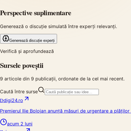
Perspective suplimentare
Generează o discuție simulată între experți relevanți.
Generează discuție experți
Verifică și aprofundează
Sursele poveștii
9
articole din
9
publicații, ordonate de la cel mai recent.
Caută între surse
D
digi24.ro
Premierul Ilie Bolojan anunță măsuri de urgentare a plăților
acum 2 luni