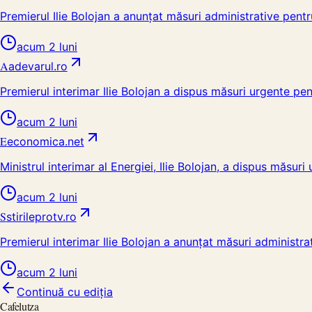
Premierul Ilie Bolojan a anunțat măsuri administrative pent
acum 2 luni
A
adevarul.ro
Premierul interimar Ilie Bolojan a dispus măsuri urgente pe
acum 2 luni
E
economica.net
Ministrul interimar al Energiei, Ilie Bolojan, a dispus măsur
acum 2 luni
S
stirileprotv.ro
Premierul interimar Ilie Bolojan a anunțat măsuri administrat
acum 2 luni
Continuă cu ediția
Cafelutza