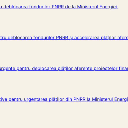
ru deblocarea fondurilor PNRR de la Ministerul Energiei.
ntru deblocarea fondurilor PNRR și accelerarea plăților afer
i urgente pentru deblocarea plăților aferente proiectelor fin
ive pentru urgentarea plăților din PNRR la Ministerul Energie