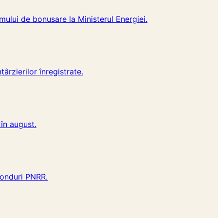
mului de bonusare la Ministerul Energiei.
ârzierilor înregistrate.
în august.
 fonduri PNRR.