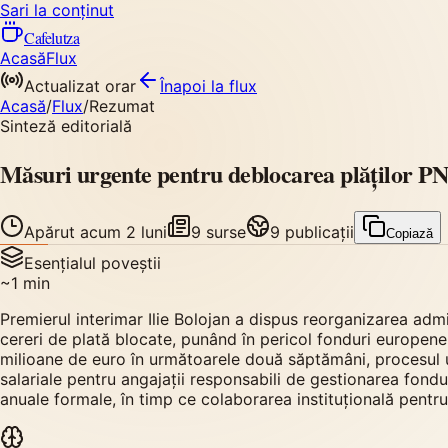
Sari la conținut
Cafelutza
Acasă
Flux
Actualizat orar
Înapoi
la flux
Acasă
/
Flux
/
Rezumat
Sinteză editorială
Măsuri urgente pentru deblocarea plăților PN
Apărut
acum 2 luni
9
surse
9
publicații
Copiază
Esențialul poveștii
~
1
min
Premierul interimar Ilie Bolojan a dispus reorganizarea adm
cereri de plată blocate, punând în pericol fonduri europene s
milioane de euro în următoarele două săptămâni, procesul u
salariale pentru angajații responsabili de gestionarea fondu
anuale formale, în timp ce colaborarea instituțională pentru