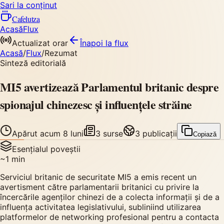
Sari la conținut
Cafelutza
Acasă
Flux
Actualizat orar
Înapoi
la flux
Acasă
/
Flux
/
Rezumat
Sinteză editorială
MI5 avertizează Parlamentul britanic despre
spionajul chinezesc și influențele străine
Apărut
acum 8 luni
3
surse
3
publicații
Copiază
Esențialul poveștii
~
1
min
Serviciul britanic de securitate MI5 a emis recent un
avertisment către parlamentarii britanici cu privire la
încercările agenților chinezi de a colecta informații și de a
influența activitatea legislativului, subliniind utilizarea
platformelor de networking profesional pentru a contacta