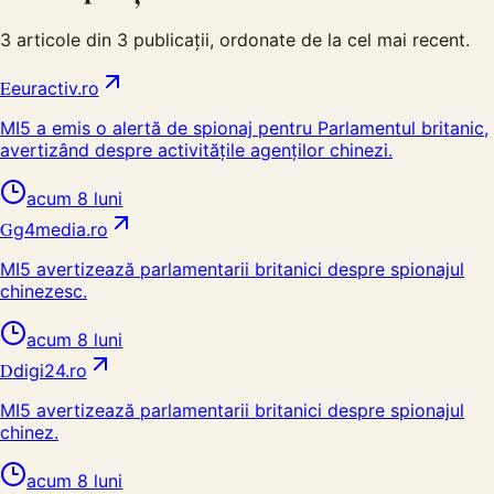
3
articole din
3
publicații, ordonate de la cel mai recent.
E
euractiv.ro
MI5 a emis o alertă de spionaj pentru Parlamentul britanic,
avertizând despre activitățile agenților chinezi.
acum 8 luni
G
g4media.ro
MI5 avertizează parlamentarii britanici despre spionajul
chinezesc.
acum 8 luni
D
digi24.ro
MI5 avertizează parlamentarii britanici despre spionajul
chinez.
acum 8 luni