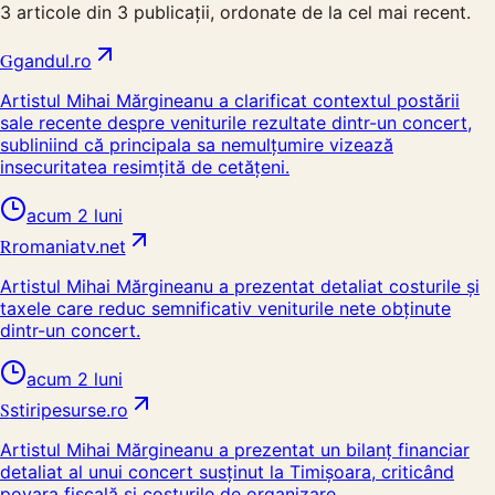
3
articole din
3
publicații, ordonate de la cel mai recent.
G
gandul.ro
Artistul Mihai Mărgineanu a clarificat contextul postării
sale recente despre veniturile rezultate dintr-un concert,
subliniind că principala sa nemulțumire vizează
insecuritatea resimțită de cetățeni.
acum 2 luni
R
romaniatv.net
Artistul Mihai Mărgineanu a prezentat detaliat costurile și
taxele care reduc semnificativ veniturile nete obținute
dintr-un concert.
acum 2 luni
S
stiripesurse.ro
Artistul Mihai Mărgineanu a prezentat un bilanț financiar
detaliat al unui concert susținut la Timișoara, criticând
povara fiscală și costurile de organizare.