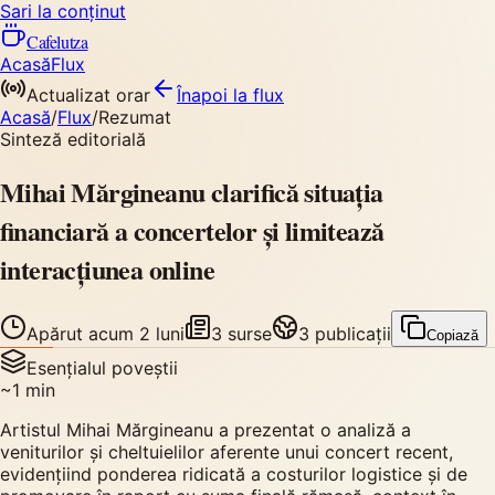
Sari la conținut
Cafelutza
Acasă
Flux
Actualizat orar
Înapoi
la flux
Acasă
/
Flux
/
Rezumat
Sinteză editorială
Mihai Mărgineanu clarifică situația
financiară a concertelor și limitează
interacțiunea online
Apărut
acum 2 luni
3
surse
3
publicații
Copiază
Esențialul poveștii
~
1
min
Artistul Mihai Mărgineanu a prezentat o analiză a
veniturilor și cheltuielilor aferente unui concert recent,
evidențiind ponderea ridicată a costurilor logistice și de