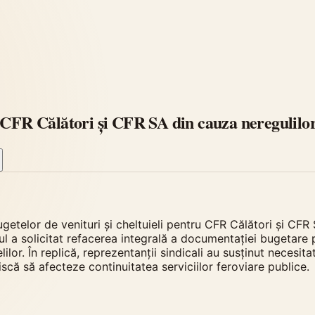
 CFR Călători și CFR SA din cauza neregulilor
ugetelor de venituri și cheltuieli pentru CFR Călători și CFR
lul a solicitat refacerea integrală a documentației bugetar
or. În replică, reprezentanții sindicali au susținut necesit
iscă să afecteze continuitatea serviciilor feroviare publice.