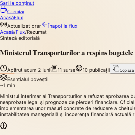
Sari la conținut
Cafelutza
Acasă
Flux
Actualizat orar
Înapoi
la flux
Acasă
/
Flux
/
Rezumat
Sinteză editorială
Ministerul Transporturilor a respins bugetele
Apărut
acum 2 luni
11
surse
10
publicații
Copiază
Esențialul poveștii
~
1
min
Ministrul interimar al Transporturilor a refuzat aprobarea b
neaprobate legal și prognoze de pierderi financiare. Oficia
implementarea unor măsuri concrete de reducere a cheltuielil
instabilitatea managerială și incoerența financiară actuală r