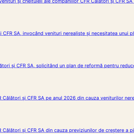
venituri și cheltuieli ale companiilor CFR Călători și CFR SA
i CFR SA, invocând venituri nerealiste și necesitatea unui pl
ători și CFR SA, solicitând un plan de reformă pentru reduce
 Călători și CFR SA pe anul 2026 din cauza veniturilor nereali
R Călători și CFR SA din cauza previziunilor de creștere a pi