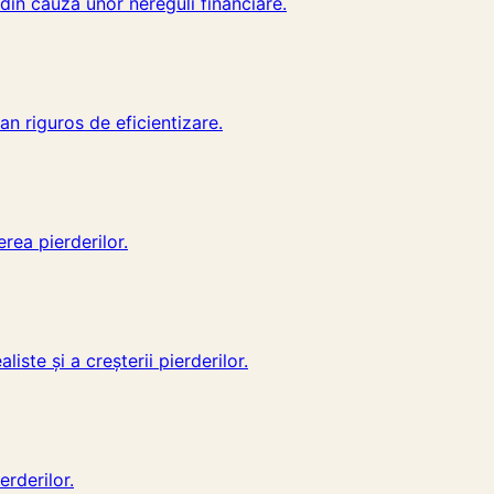
 din cauza unor nereguli financiare.
an riguros de eficientizare.
rea pierderilor.
ste și a creșterii pierderilor.
erderilor.