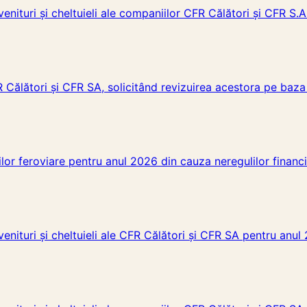
venituri și cheltuieli ale companiilor CFR Călători și CFR S.A
R Călători și CFR SA, solicitând revizuirea acestora pe baza 
or feroviare pentru anul 2026 din cauza neregulilor financia
venituri și cheltuieli ale CFR Călători și CFR SA pentru anul