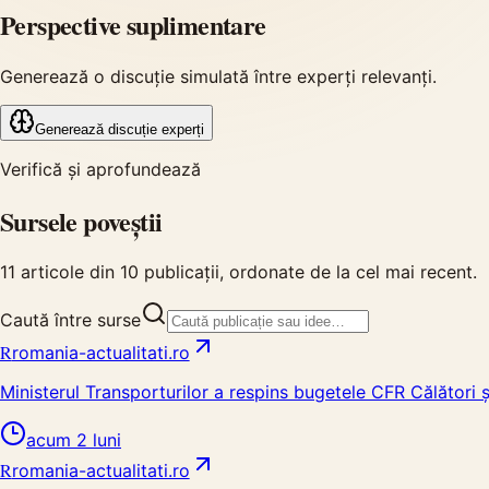
Perspective suplimentare
Generează o discuție simulată între experți relevanți.
Generează discuție experți
Verifică și aprofundează
Sursele poveștii
11
articole din
10
publicații, ordonate de la cel mai recent.
Caută între surse
R
romania-actualitati.ro
Ministerul Transporturilor a respins bugetele CFR Călători ș
acum 2 luni
R
romania-actualitati.ro