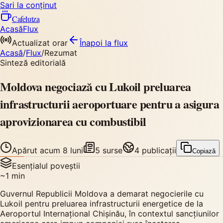
Sari la conținut
Cafelutza
Acasă
Flux
Actualizat orar
Înapoi
la flux
Acasă
/
Flux
/
Rezumat
Sinteză editorială
Moldova negociază cu Lukoil preluarea
infrastructurii aeroportuare pentru a asigura
aprovizionarea cu combustibil
Apărut
acum 8 luni
5
surse
4
publicații
Copiază
Esențialul poveștii
~
1
min
Guvernul Republicii Moldova a demarat negocierile cu
Lukoil pentru preluarea infrastructurii energetice de la
Aeroportul Internațional Chișinău, în contextul sancțiunilor