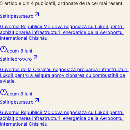
5
articole din
4
publicații, ordonate de la cel mai recent.
S
stiripesurse.ro
Guvernul Republicii Moldova negociază cu Lukoil pentru
achiziționarea infrastructurii energetice de la Aeroportul
Internațional Chișinău.
acum 8 luni
S
stirileprotv.ro
Guvernul de la Chișinău negociază preluarea infrastructurii
Lukoil pentru a asigura aprovizionarea cu combustibil de
aviație.
acum 8 luni
S
stiripesurse.ro
Guvernul Republicii Moldova negociază cu Lukoil pentru
achiziționarea infrastructurii energetice de la Aeroportul
Internațional Chișinău.