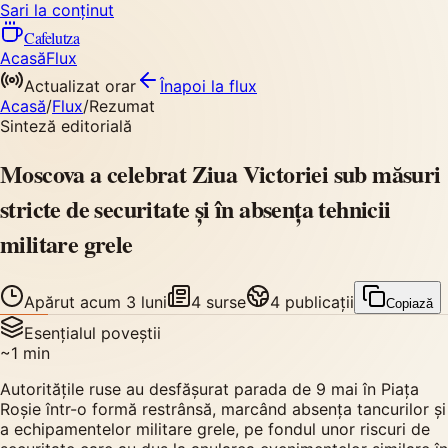
Sari la conținut
Cafelutza
Acasă
Flux
Actualizat orar
Înapoi
la flux
Acasă
/
Flux
/
Rezumat
Sinteză editorială
Moscova a celebrat Ziua Victoriei sub măsuri
stricte de securitate și în absența tehnicii
militare grele
Apărut
acum 3 luni
4
surse
4
publicații
Copiază
Esențialul poveștii
~
1
min
Autoritățile ruse au desfășurat parada de 9 mai în Piața
Roșie într-o formă restrânsă, marcând absența tancurilor și
a echipamentelor militare grele, pe fondul unor riscuri de