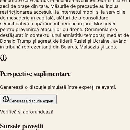
securitate care au dus la anularea evenimentelor similare în
zeci de orașe din țară. Măsurile de precauție au inclus
restricționarea accesului la internetul mobil și la serviciile
de mesagerie în capitală, alături de o consolidare
semnificativă a apărării antiaeriene în jurul Moscovei
pentru prevenirea atacurilor cu drone. Ceremonia s-a
desfășurat în contextul unui armistițiu temporar, mediat de
Donald Trump și agreat de liderii Rusiei și Ucrainei, având
în tribună reprezentanți din Belarus, Malaezia și Laos.
Perspective suplimentare
Generează o discuție simulată între experți relevanți.
Generează discuție experți
Verifică și aprofundează
Sursele poveștii