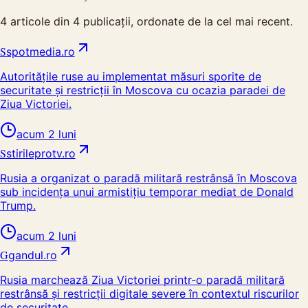
4
articole din
4
publicații, ordonate de la cel mai recent.
S
spotmedia.ro
Autoritățile ruse au implementat măsuri sporite de
securitate și restricții în Moscova cu ocazia paradei de
Ziua Victoriei.
acum 2 luni
S
stirileprotv.ro
Rusia a organizat o paradă militară restrânsă în Moscova
sub incidența unui armistițiu temporar mediat de Donald
Trump.
acum 2 luni
G
gandul.ro
Rusia marchează Ziua Victoriei printr-o paradă militară
restrânsă și restricții digitale severe în contextul riscurilor
de securitate.