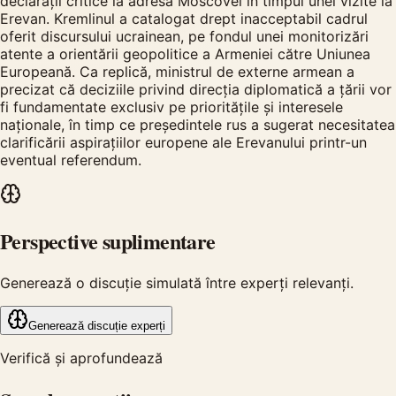
declarații critice la adresa Moscovei în timpul unei vizite la
Erevan. Kremlinul a catalogat drept inacceptabil cadrul
oferit discursului ucrainean, pe fondul unei monitorizări
atente a orientării geopolitice a Armeniei către Uniunea
Europeană. Ca replică, ministrul de externe armean a
precizat că deciziile privind direcția diplomatică a țării vor
fi fundamentate exclusiv pe prioritățile și interesele
naționale, în timp ce președintele rus a sugerat necesitatea
clarificării aspirațiilor europene ale Erevanului printr-un
eventual referendum.
Perspective suplimentare
Generează o discuție simulată între experți relevanți.
Generează discuție experți
Verifică și aprofundează