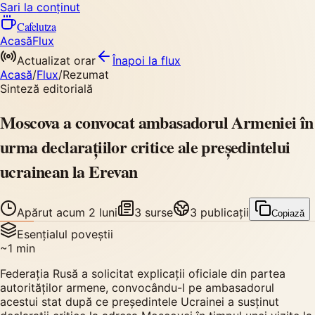
Sari la conținut
Cafelutza
Acasă
Flux
Actualizat orar
Înapoi
la flux
Acasă
/
Flux
/
Rezumat
Sinteză editorială
Moscova a convocat ambasadorul Armeniei în
urma declarațiilor critice ale președintelui
ucrainean la Erevan
Apărut
acum 2 luni
3
surse
3
publicații
Copiază
Esențialul poveștii
~
1
min
Federația Rusă a solicitat explicații oficiale din partea
autorităților armene, convocându-l pe ambasadorul
acestui stat după ce președintele Ucrainei a susținut