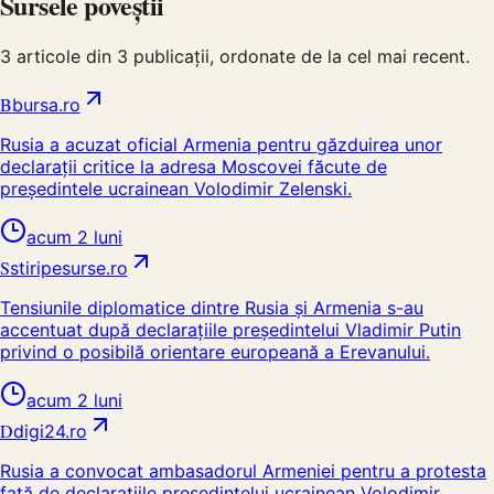
Sursele poveștii
3
articole din
3
publicații, ordonate de la cel mai recent.
B
bursa.ro
Rusia a acuzat oficial Armenia pentru găzduirea unor
declarații critice la adresa Moscovei făcute de
președintele ucrainean Volodimir Zelenski.
acum 2 luni
S
stiripesurse.ro
Tensiunile diplomatice dintre Rusia şi Armenia s-au
accentuat după declaraţiile preşedintelui Vladimir Putin
privind o posibilă orientare europeană a Erevanului.
acum 2 luni
D
digi24.ro
Rusia a convocat ambasadorul Armeniei pentru a protesta
față de declarațiile președintelui ucrainean Volodimir