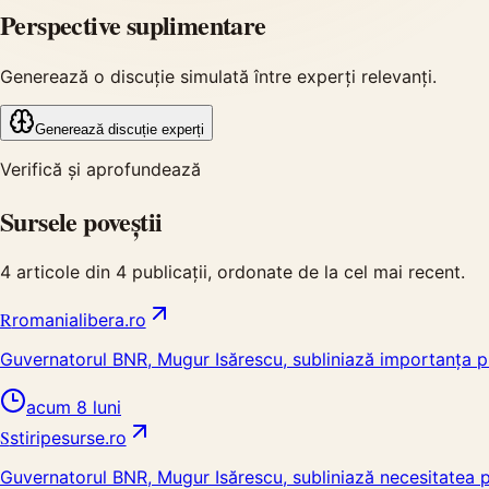
Perspective suplimentare
Generează o discuție simulată între experți relevanți.
Generează discuție experți
Verifică și aprofundează
Sursele poveștii
4
articole din
4
publicații, ordonate de la cel mai recent.
R
romanialibera.ro
Guvernatorul BNR, Mugur Isărescu, subliniază importanța pre
acum 8 luni
S
stiripesurse.ro
Guvernatorul BNR, Mugur Isărescu, subliniază necesitatea pre