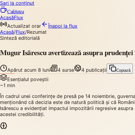
Sari la conținut
Cafelutza
Acasă
Flux
Actualizat orar
Înapoi
la flux
Acasă
/
Flux
/
Rezumat
Sinteză editorială
Mugur Isărescu avertizează asupra prudenței î
Apărut
acum 8 luni
4
surse
4
publicații
Copiază
Esențialul poveștii
~
1
min
În cadrul unei conferințe de presă pe 14 noiembrie, guverna
menționând că decizia este de natură politică și că Români
Isărescu a evidențiat impactul impozitării regresive asupra 
acestei credibilități.