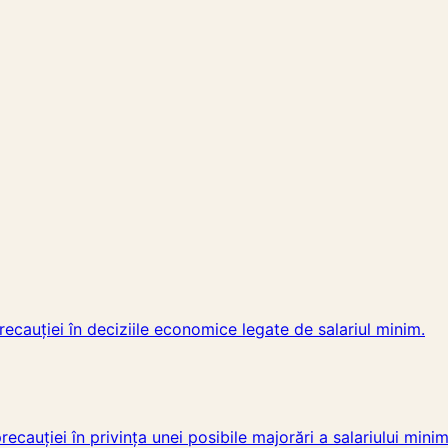
cauției în deciziile economice legate de salariul minim.
cauției în privința unei posibile majorări a salariului minim