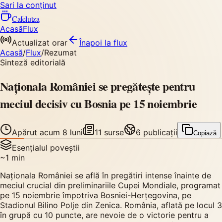
Sari la conținut
Cafelutza
Acasă
Flux
Actualizat orar
Înapoi
la flux
Acasă
/
Flux
/
Rezumat
Sinteză editorială
Naționala României se pregătește pentru
meciul decisiv cu Bosnia pe 15 noiembrie
Apărut
acum 8 luni
11
surse
6
publicații
Copiază
Esențialul poveștii
~
1
min
Naționala României se află în pregătiri intense înainte de
meciul crucial din preliminariile Cupei Mondiale, programat
pe 15 noiembrie împotriva Bosniei-Herțegovina, pe
Stadionul Bilino Polje din Zenica. România, aflată pe locul 3
în grupă cu 10 puncte, are nevoie de o victorie pentru a