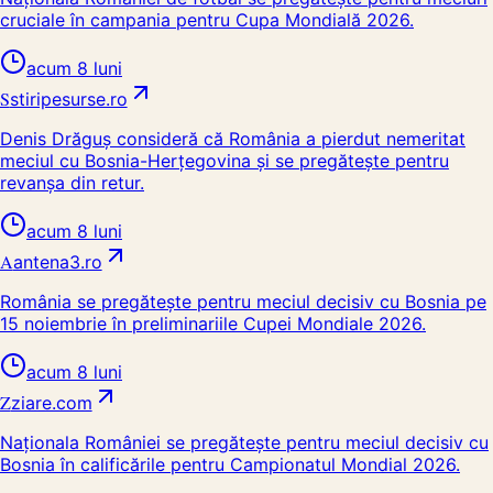
cruciale în campania pentru Cupa Mondială 2026.
acum 8 luni
S
stiripesurse.ro
Denis Drăguş consideră că România a pierdut nemeritat
meciul cu Bosnia-Herțegovina și se pregătește pentru
revanșa din retur.
acum 8 luni
A
antena3.ro
România se pregătește pentru meciul decisiv cu Bosnia pe
15 noiembrie în preliminariile Cupei Mondiale 2026.
acum 8 luni
Z
ziare.com
Naționala României se pregătește pentru meciul decisiv cu
Bosnia în calificările pentru Campionatul Mondial 2026.