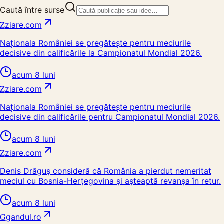
Caută între surse
Z
ziare.com
Naționala României se pregătește pentru meciurile
decisive din calificările la Campionatul Mondial 2026.
acum 8 luni
Z
ziare.com
Naționala României se pregătește pentru meciurile
decisive din calificările pentru Campionatul Mondial 2026.
acum 8 luni
Z
ziare.com
Denis Drăguș consideră că România a pierdut nemeritat
meciul cu Bosnia-Herțegovina și așteaptă revanșa în retur.
acum 8 luni
G
gandul.ro