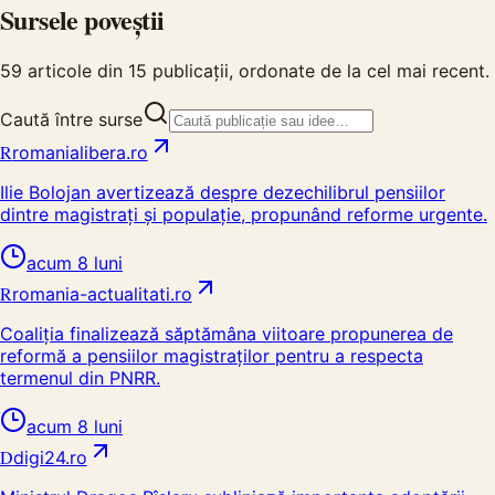
Sursele poveștii
59
articole din
15
publicații, ordonate de la cel mai recent.
Caută între surse
R
romanialibera.ro
Ilie Bolojan avertizează despre dezechilibrul pensiilor
dintre magistrați și populație, propunând reforme urgente.
acum 8 luni
R
romania-actualitati.ro
Coaliția finalizează săptămâna viitoare propunerea de
reformă a pensiilor magistraților pentru a respecta
termenul din PNRR.
acum 8 luni
D
digi24.ro