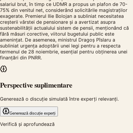
salariul brut, în timp ce UDMR a propus un plafon de 70-
75% din venitul net, considerând solicitările magistraților
exagerate. Premierul Ilie Bolojan a subliniat necesitatea
creșterii vârstei de pensionare și a avertizat asupra
sustenabilității actualului sistem de pensii, menționând că
fără măsuri corective, viitorul bugetului public este
amenințat. De asemenea, ministrul Dragoș Pîslaru a
subliniat urgența adoptării unei legi pentru a respecta
termenul de 28 noiembrie, esențial pentru obținerea unei
finanțări din PNRR.
Perspective suplimentare
Generează o discuție simulată între experți relevanți.
Generează discuție experți
Verifică și aprofundează