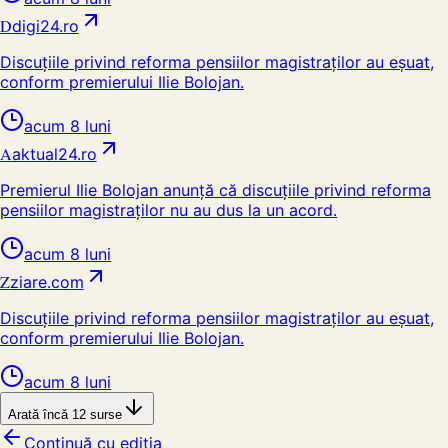
D
digi24.ro
Discuțiile privind reforma pensiilor magistraților au eșuat,
conform premierului Ilie Bolojan.
acum 8 luni
A
aktual24.ro
Premierul Ilie Bolojan anunță că discuțiile privind reforma
pensiilor magistraților nu au dus la un acord.
acum 8 luni
Z
ziare.com
Discuțiile privind reforma pensiilor magistraților au eșuat,
conform premierului Ilie Bolojan.
acum 8 luni
Arată încă
12
surse
Continuă cu ediția