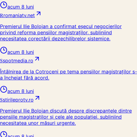
acum 8 luni
R
romaniatv.net
Premierul Ilie Bolojan a confirmat eșecul negocierilor
privind reforma pensiilor magistraților, subliniind
necesitatea corectării dezechilibrelor sistemice.
acum 8 luni
S
spotmedia.ro
Întâlnirea de la Cotroceni pe tema pensiilor magistraților s-
a încheiat fără acord.
acum 8 luni
S
stirileprotv.ro
Premierul Ilie Bolojan discută despre discrepanțele dintre
pensiile magistraților și cele ale populației, subliniind
necesitatea unor măsuri urgente.
acum 8 luni