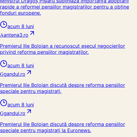
Ministrul Dragoş Pîslaru subliniază importanța adoptării
rapide a reformei pensiilor magistraților pentru a obține
fonduri europene.
acum 8 luni
A
antena3.ro
Premierul Ilie Bolojan a recunoscut eșecul negocierilor
privind reforma pensiilor magistraților.
acum 8 luni
G
gandul.ro
Premierul Ilie Bolojan discută despre reforma pensiilor
speciale pentru magistrați.
acum 8 luni
G
gandul.ro
Premierul Ilie Bolojan discută despre reforma pensiilor
speciale pentru magistrați la Euronews.