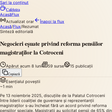
Sari la conținut
Cafelutza
Acasă
Flux
Actualizat orar
Înapoi
la flux
Acasă
/
Flux
/
Rezumat
Sinteză editorială
Negocieri eșuate privind reforma pensiilor
magistraților la Cotroceni
Apărut
acum 8 luni
59
surse
15
publicații
Copiază
Esențialul poveștii
~
1
min
Pe 13 noiembrie 2025, discuțiile de la Palatul Cotroceni
între liderii coaliției de guvernare și reprezentanții
magistraților s-au încheiat fără un acord privind reforma
pensiilor speciale. Magistrații au solicitat pensii de 65% din