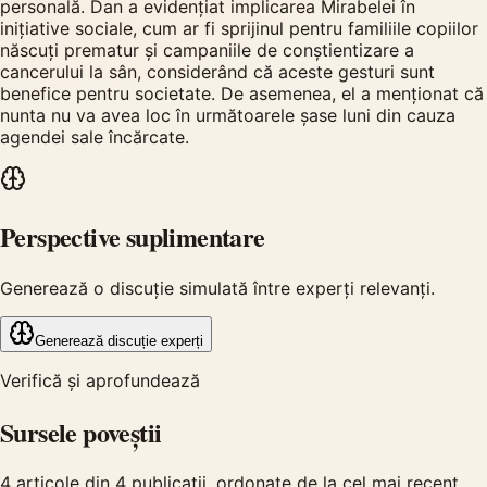
personală. Dan a evidențiat implicarea Mirabelei în
inițiative sociale, cum ar fi sprijinul pentru familiile copiilor
născuți prematur și campaniile de conștientizare a
cancerului la sân, considerând că aceste gesturi sunt
benefice pentru societate. De asemenea, el a menționat că
nunta nu va avea loc în următoarele șase luni din cauza
agendei sale încărcate.
Perspective suplimentare
Generează o discuție simulată între experți relevanți.
Generează discuție experți
Verifică și aprofundează
Sursele poveștii
4
articole din
4
publicații, ordonate de la cel mai recent.