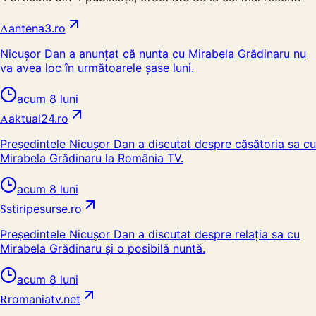
A
antena3.ro
Nicușor Dan a anunțat că nunta cu Mirabela Grădinaru nu
va avea loc în următoarele șase luni.
acum 8 luni
A
aktual24.ro
Președintele Nicușor Dan a discutat despre căsătoria sa cu
Mirabela Grădinaru la România TV.
acum 8 luni
S
stiripesurse.ro
Președintele Nicușor Dan a discutat despre relația sa cu
Mirabela Grădinaru și o posibilă nuntă.
acum 8 luni
R
romaniatv.net