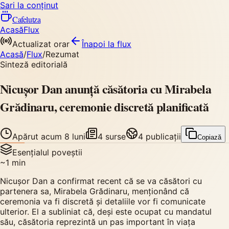
Sari la conținut
Cafelutza
Acasă
Flux
Actualizat orar
Înapoi
la flux
Acasă
/
Flux
/
Rezumat
Sinteză editorială
Nicușor Dan anunță căsătoria cu Mirabela
Grădinaru, ceremonie discretă planificată
Apărut
acum 8 luni
4
surse
4
publicații
Copiază
Esențialul poveștii
~
1
min
Nicușor Dan a confirmat recent că se va căsători cu
partenera sa, Mirabela Grădinaru, menționând că
ceremonia va fi discretă și detaliile vor fi comunicate
ulterior. El a subliniat că, deși este ocupat cu mandatul
său, căsătoria reprezintă un pas important în viața