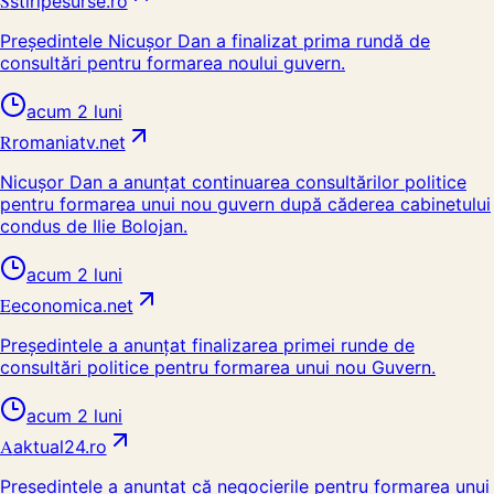
S
stiripesurse.ro
Președintele Nicușor Dan a finalizat prima rundă de
consultări pentru formarea noului guvern.
acum 2 luni
R
romaniatv.net
Nicușor Dan a anunțat continuarea consultărilor politice
pentru formarea unui nou guvern după căderea cabinetului
condus de Ilie Bolojan.
acum 2 luni
E
economica.net
Președintele a anunțat finalizarea primei runde de
consultări politice pentru formarea unui nou Guvern.
acum 2 luni
A
aktual24.ro
Președintele a anunțat că negocierile pentru formarea unui