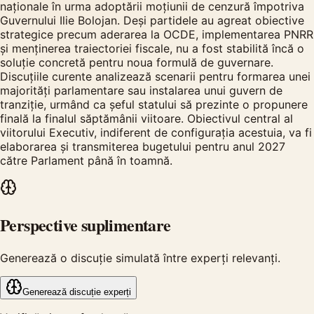
naționale în urma adoptării moțiunii de cenzură împotriva
Guvernului Ilie Bolojan. Deși partidele au agreat obiective
strategice precum aderarea la OCDE, implementarea PNRR
și menținerea traiectoriei fiscale, nu a fost stabilită încă o
soluție concretă pentru noua formulă de guvernare.
Discuțiile curente analizează scenarii pentru formarea unei
majorități parlamentare sau instalarea unui guvern de
tranziție, urmând ca șeful statului să prezinte o propunere
finală la finalul săptămânii viitoare. Obiectivul central al
viitorului Executiv, indiferent de configurația acestuia, va fi
elaborarea și transmiterea bugetului pentru anul 2027
către Parlament până în toamnă.
Perspective suplimentare
Generează o discuție simulată între experți relevanți.
Generează discuție experți