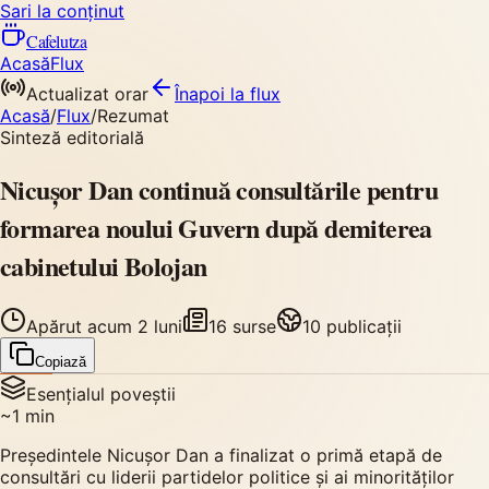
Sari la conținut
Cafelutza
Acasă
Flux
Actualizat orar
Înapoi
la flux
Acasă
/
Flux
/
Rezumat
Sinteză editorială
Nicușor Dan continuă consultările pentru
formarea noului Guvern după demiterea
cabinetului Bolojan
Apărut
acum 2 luni
16
surse
10
publicații
Copiază
Esențialul poveștii
~
1
min
Președintele Nicușor Dan a finalizat o primă etapă de
consultări cu liderii partidelor politice și ai minorităților