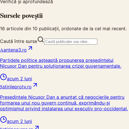
Verifică și aprofundează
Sursele poveștii
16
articole din
10
publicații, ordonate de la cel mai recent.
Caută între surse
A
antena3.ro
Partidele politice așteaptă propunerea președintelui
Nicușor Dan pentru soluționarea crizei guvernamentale.
acum 2 luni
S
stirileprotv.ro
Președintele Nicușor Dan a anunțat că negocierile pentru
formarea unui nou guvern continuă, exprimându-și
optimismul privind instalarea unui executiv pro-occidental.
acum 2 luni