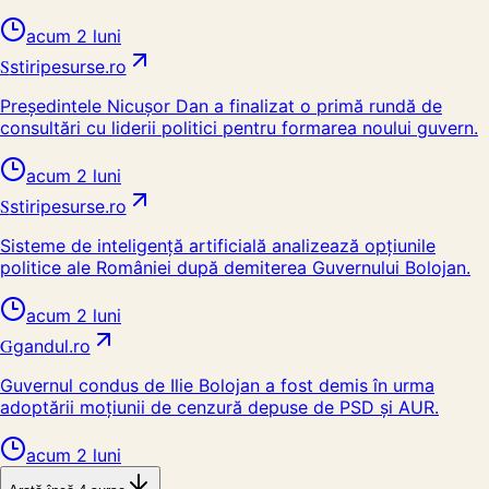
acum 2 luni
S
stiripesurse.ro
Președintele Nicușor Dan a finalizat o primă rundă de
consultări cu liderii politici pentru formarea noului guvern.
acum 2 luni
S
stiripesurse.ro
Sisteme de inteligență artificială analizează opțiunile
politice ale României după demiterea Guvernului Bolojan.
acum 2 luni
G
gandul.ro
Guvernul condus de Ilie Bolojan a fost demis în urma
adoptării moțiunii de cenzură depuse de PSD și AUR.
acum 2 luni