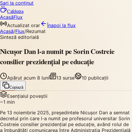
Sari la conținut
Cafelutza
Acasă
Flux
Actualizat orar
Înapoi
la flux
Acasă
/
Flux
/
Rezumat
Sinteză editorială
Nicușor Dan l-a numit pe Sorin Costreie
consilier prezidențial pe educație
Apărut
acum 8 luni
13
surse
10
publicații
Copiază
Esențialul poveștii
~
1
min
Pe 13 noiembrie 2025, președintele Nicușor Dan a semnat
decretul prin care l-a numit pe profesorul universitar Sorin
Costreie consilier prezidențial pe educație, având rolul de
a îmbunătăți comunicarea între Administrația Prezidențială