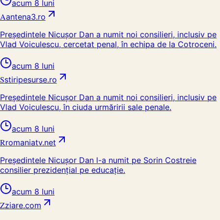
acum 8 luni
A
antena3.ro
Președintele Nicușor Dan a numit noi consilieri, inclusiv pe
Vlad Voiculescu, cercetat penal, în echipa de la Cotroceni.
acum 8 luni
S
stiripesurse.ro
Președintele Nicușor Dan a numit noi consilieri, inclusiv pe
Vlad Voiculescu, în ciuda urmăririi sale penale.
acum 8 luni
R
romaniatv.net
Președintele Nicușor Dan l-a numit pe Sorin Costreie
consilier prezidențial pe educație.
acum 8 luni
Z
ziare.com