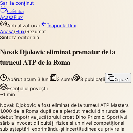
Sari la conținut
Cafelutza
Acasă
Flux
Actualizat orar
Înapoi
la flux
Acasă
/
Flux
/
Rezumat
Sinteză editorială
Novak Djokovic eliminat prematur de la
turneul ATP de la Roma
Apărut
acum 3 luni
3
surse
3
publicații
Copiază
Esențialul poveștii
~
1
min
Novak Djokovic a fost eliminat de la turneul ATP Masters
1.000 de la Roma după ce a pierdut meciul din runda de
debut împotriva jucătorului croat Dino Prizmic. Sportivul
sârb a invocat dificultăți fizice și un nivel competițional
sub așteptări, exprimându-și incertitudinea cu privire la