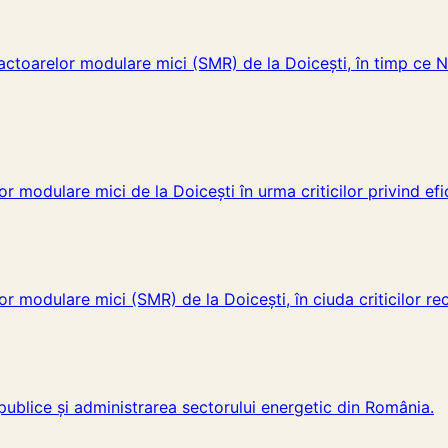
reactoarelor modulare mici (SMR) de la Doicești, în timp ce N
r modulare mici de la Doicești în urma criticilor privind efici
r modulare mici (SMR) de la Doicești, în ciuda criticilor rece
or publice și administrarea sectorului energetic din România.