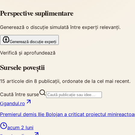
Perspective suplimentare
Generează o discuție simulată între experți relevanți.
Generează discuție experți
Verifică și aprofundează
Sursele poveștii
15
articole din
8
publicații, ordonate de la cel mai recent.
Caută între surse
G
gandul.ro
Premierul demis Ilie Bolojan a criticat proiectul minireactoa
acum 2 luni