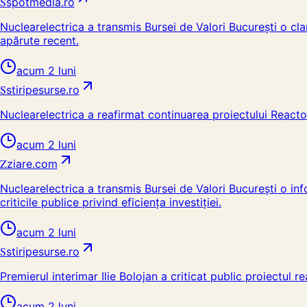
S
spotmedia.ro
Nuclearelectrica a transmis Bursei de Valori București o clar
apărute recent.
acum 2 luni
S
stiripesurse.ro
Nuclearelectrica a reafirmat continuarea proiectului React
acum 2 luni
Z
ziare.com
Nuclearelectrica a transmis Bursei de Valori București o inf
criticile publice privind eficiența investiției.
acum 2 luni
S
stiripesurse.ro
Premierul interimar Ilie Bolojan a criticat public proiectul
acum 2 luni