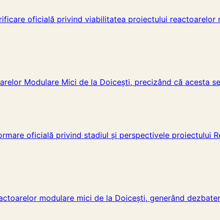
ificare oficială privind viabilitatea proiectului reactoarelor
oarelor Modulare Mici de la Doicești, precizând că acesta s
ormare oficială privind stadiul și perspectivele proiectului 
 reactoarelor modulare mici de la Doicești, generând dezbate