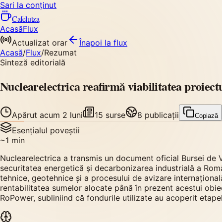
Sari la conținut
Cafelutza
Acasă
Flux
Actualizat orar
Înapoi
la flux
Acasă
/
Flux
/
Rezumat
Sinteză editorială
Nuclearelectrica reafirmă viabilitatea proiectu
Apărut
acum 2 luni
15
surse
8
publicații
Copiază
Esențialul poveștii
~
1
min
Nuclearelectrica a transmis un document oficial Bursei de V
securitatea energetică și decarbonizarea industrială a Româ
tehnice, geotehnice și a procesului de avizare internațională
rentabilitatea sumelor alocate până în prezent acestui obie
RoPower, subliniind că fondurile utilizate au acoperit etape