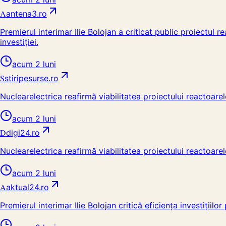
A
antena3.ro
Premierul interimar Ilie Bolojan a criticat public proiectul 
investiției.
acum 2 luni
S
stiripesurse.ro
Nuclearelectrica reafirmă viabilitatea proiectului reactoarelo
acum 2 luni
D
digi24.ro
Nuclearelectrica reafirmă viabilitatea proiectului reactoarelo
acum 2 luni
A
aktual24.ro
Premierul interimar Ilie Bolojan critică eficiența investițiil