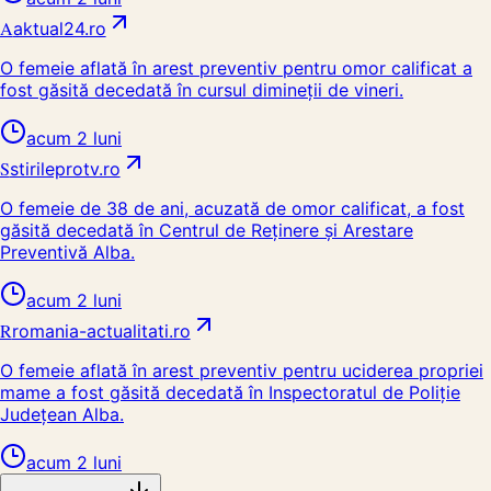
A
aktual24.ro
O femeie aflată în arest preventiv pentru omor calificat a
fost găsită decedată în cursul dimineții de vineri.
acum 2 luni
S
stirileprotv.ro
O femeie de 38 de ani, acuzată de omor calificat, a fost
găsită decedată în Centrul de Reținere și Arestare
Preventivă Alba.
acum 2 luni
R
romania-actualitati.ro
O femeie aflată în arest preventiv pentru uciderea propriei
mame a fost găsită decedată în Inspectoratul de Poliție
Județean Alba.
acum 2 luni