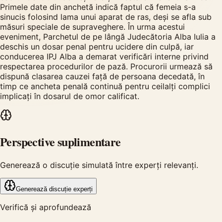
Primele date din anchetă indică faptul că femeia s-a
sinucis folosind lama unui aparat de ras, deși se afla sub
măsuri speciale de supraveghere. În urma acestui
eveniment, Parchetul de pe lângă Judecătoria Alba Iulia a
deschis un dosar penal pentru ucidere din culpă, iar
conducerea IPJ Alba a demarat verificări interne privind
respectarea procedurilor de pază. Procurorii urmează să
dispună clasarea cauzei față de persoana decedată, în
timp ce ancheta penală continuă pentru ceilalți complici
implicați în dosarul de omor calificat.
Perspective suplimentare
Generează o discuție simulată între experți relevanți.
Generează discuție experți
Verifică și aprofundează