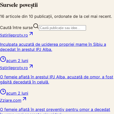
Sursele poveștii
16
articole din
10
publicații, ordonate de la cel mai recent.
Caută între surse
S
stirileprotv.ro
Inculpata acuzată de uciderea propriei mame în Sibiu a
decedat în arestul IPJ Alba.
acum 2 luni
S
stirileprotv.ro
O femeie aflată în arestul IPJ Alba, acuzată de omor, a fost
găsită decedată în celulă.
acum 2 luni
Z
ziare.com
O femeie aflată în arest preventiv pentru omor a decedat