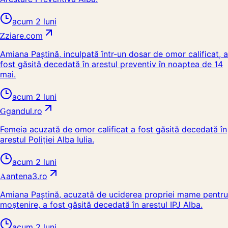
acum 2 luni
Z
ziare.com
Amiana Paștină, inculpată într-un dosar de omor calificat, a
fost găsită decedată în arestul preventiv în noaptea de 14
mai.
acum 2 luni
G
gandul.ro
Femeia acuzată de omor calificat a fost găsită decedată în
arestul Poliției Alba Iulia.
acum 2 luni
A
antena3.ro
Amiana Paștină, acuzată de uciderea propriei mame pentru
moștenire, a fost găsită decedată în arestul IPJ Alba.
acum 2 luni