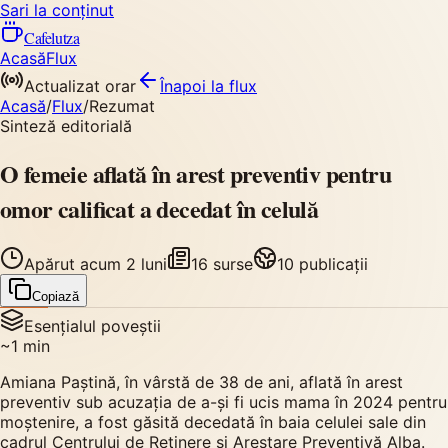
Sari la conținut
Cafelutza
Acasă
Flux
Actualizat orar
Înapoi
la flux
Acasă
/
Flux
/
Rezumat
Sinteză editorială
O femeie aflată în arest preventiv pentru
omor calificat a decedat în celulă
Apărut
acum 2 luni
16
surse
10
publicații
Copiază
Esențialul poveștii
~
1
min
Amiana Paștină, în vârstă de 38 de ani, aflată în arest
preventiv sub acuzația de a-și fi ucis mama în 2024 pentru
moștenire, a fost găsită decedată în baia celulei sale din
cadrul Centrului de Reținere și Arestare Preventivă Alba.