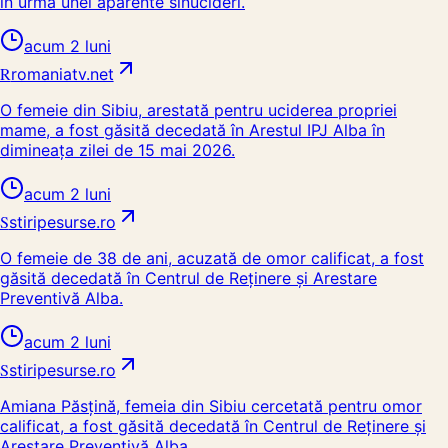
în urma unei aparente sinucideri.
acum 2 luni
R
romaniatv.net
O femeie din Sibiu, arestată pentru uciderea propriei
mame, a fost găsită decedată în Arestul IPJ Alba în
dimineața zilei de 15 mai 2026.
acum 2 luni
S
stiripesurse.ro
O femeie de 38 de ani, acuzată de omor calificat, a fost
găsită decedată în Centrul de Reținere și Arestare
Preventivă Alba.
acum 2 luni
S
stiripesurse.ro
Amiana Păsțină, femeia din Sibiu cercetată pentru omor
calificat, a fost găsită decedată în Centrul de Reținere și
Arestare Preventivă Alba.