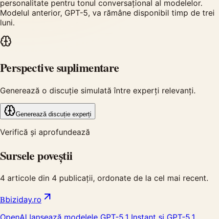
personalitate pentru tonul conversațional al modelelor.
Modelul anterior, GPT-5, va rămâne disponibil timp de trei
luni.
Perspective suplimentare
Generează o discuție simulată între experți relevanți.
Generează discuție experți
Verifică și aprofundează
Sursele poveștii
4
articole din
4
publicații, ordonate de la cel mai recent.
B
biziday.ro
OpenAI lansează modelele GPT-5.1 Instant și GPT-5.1