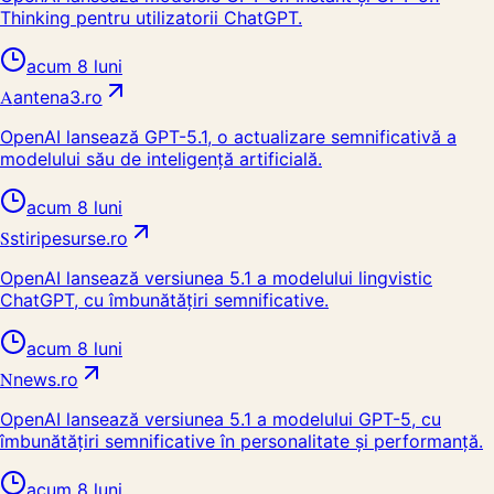
Thinking pentru utilizatorii ChatGPT.
acum 8 luni
A
antena3.ro
OpenAI lansează GPT-5.1, o actualizare semnificativă a
modelului său de inteligență artificială.
acum 8 luni
S
stiripesurse.ro
OpenAI lansează versiunea 5.1 a modelului lingvistic
ChatGPT, cu îmbunătățiri semnificative.
acum 8 luni
N
news.ro
OpenAI lansează versiunea 5.1 a modelului GPT-5, cu
îmbunătățiri semnificative în personalitate și performanță.
acum 8 luni