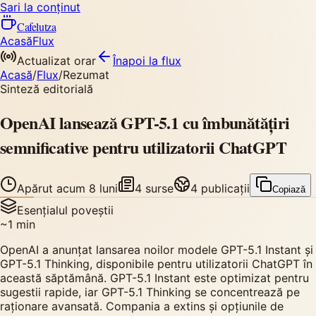
Sari la conținut
Cafelutza
Acasă
Flux
Actualizat orar
Înapoi
la flux
Acasă
/
Flux
/
Rezumat
Sinteză editorială
OpenAI lansează GPT-5.1 cu îmbunătățiri
semnificative pentru utilizatorii ChatGPT
Apărut
acum 8 luni
4
surse
4
publicații
Copiază
Esențialul poveștii
~
1
min
OpenAI a anunțat lansarea noilor modele GPT-5.1 Instant și
GPT-5.1 Thinking, disponibile pentru utilizatorii ChatGPT în
această săptămână. GPT-5.1 Instant este optimizat pentru
sugestii rapide, iar GPT-5.1 Thinking se concentrează pe
raționare avansată. Compania a extins și opțiunile de