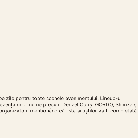
pe zile pentru toate scenele evenimentului. Lineup-ul
ate prezența unor nume precum Denzel Curry, GORDO, Shimza și
rganizatorii menționând că lista artiștilor va fi completată