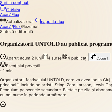
Sari la conținut
Cafelutza
Acasă
Flux
Actualizat orar
Înapoi
la flux
Acasă
/
Flux
/
Rezumat
Sinteză editorială
Organizatorii UNTOLD au publicat programul 
Apărut
acum 2 luni
4
surse
4
publicații
Copiază
Esențialul poveștii
~
1
min
Organizatorii festivalului UNTOLD, care va avea loc la Cluj
principal îi include pe artiștii Sting, Zara Larsson, Lewis
Pendulum pe scenele secundare. Biletele pe zile și abonament
cu noi nume în perioada următoare.