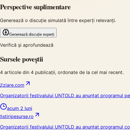
Perspective suplimentare
Generează o discuție simulată între experți relevanți.
Generează discuție experți
Verifică și aprofundează
Sursele poveștii
4
articole din
4
publicații, ordonate de la cel mai recent.
Z
ziare.com
Organizatorii festivalului UNTOLD au anunțat programul pe zil
acum 2 luni
S
stiripesurse.ro
Organizatorii festivalului UNTOLD au anunțat programul compl