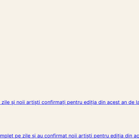
e și noii artiști confirmați pentru ediția din acest an de la
et pe zile și au confirmat noii artiști pentru ediția din ac