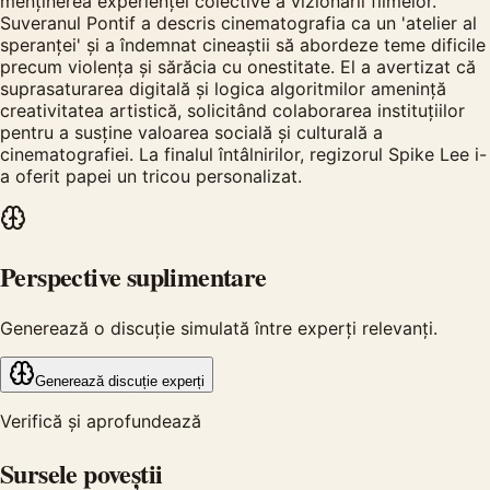
menținerea experienței colective a vizionării filmelor.
Suveranul Pontif a descris cinematografia ca un 'atelier al
speranței' și a îndemnat cineaștii să abordeze teme dificile
precum violența și sărăcia cu onestitate. El a avertizat că
suprasaturarea digitală și logica algoritmilor amenință
creativitatea artistică, solicitând colaborarea instituțiilor
pentru a susține valoarea socială și culturală a
cinematografiei. La finalul întâlnirilor, regizorul Spike Lee i-
a oferit papei un tricou personalizat.
Perspective suplimentare
Generează o discuție simulată între experți relevanți.
Generează discuție experți
Verifică și aprofundează
Sursele poveștii