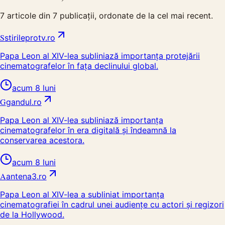
7
articole din
7
publicații, ordonate de la cel mai recent.
S
stirileprotv.ro
Papa Leon al XIV-lea subliniază importanța protejării
cinematografelor în fața declinului global.
acum 8 luni
G
gandul.ro
Papa Leon al XIV-lea subliniază importanța
cinematografelor în era digitală și îndeamnă la
conservarea acestora.
acum 8 luni
A
antena3.ro
Papa Leon al XIV-lea a subliniat importanța
cinematografiei în cadrul unei audiențe cu actori și regizori
de la Hollywood.