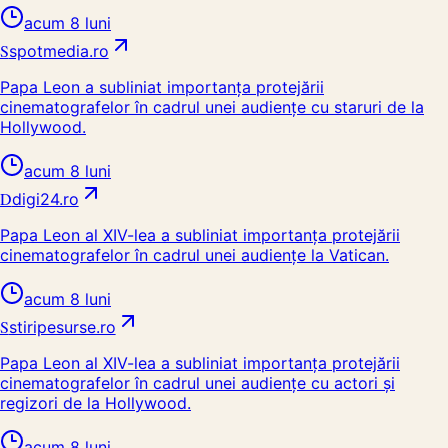
acum 8 luni
S
spotmedia.ro
Papa Leon a subliniat importanța protejării
cinematografelor în cadrul unei audiențe cu staruri de la
Hollywood.
acum 8 luni
D
digi24.ro
Papa Leon al XIV-lea a subliniat importanța protejării
cinematografelor în cadrul unei audiențe la Vatican.
acum 8 luni
S
stiripesurse.ro
Papa Leon al XIV-lea a subliniat importanța protejării
cinematografelor în cadrul unei audiențe cu actori și
regizori de la Hollywood.
acum 8 luni