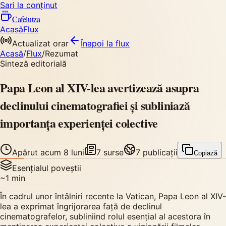
Sari la conținut
Cafelutza
Acasă
Flux
Actualizat orar
Înapoi
la flux
Acasă
/
Flux
/
Rezumat
Sinteză editorială
Papa Leon al XIV-lea avertizează asupra
declinului cinematografiei și subliniază
importanța experienței colective
Apărut
acum 8 luni
7
surse
7
publicații
Copiază
Esențialul poveștii
~
1
min
În cadrul unor întâlniri recente la Vatican, Papa Leon al XIV-
lea a exprimat îngrijorarea față de declinul
cinematografelor, subliniind rolul esențial al acestora în