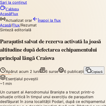
Sari la conținut
Cafelutza
Acasă
Flux
Actualizat orar
Înapoi
la flux
Acasă
/
Flux
/
Rezumat
Sinteză editorială
Parașutist salvat de rezerva activată la joasă
altitudine după defectarea echipamentului
principal lângă Craiova
Apărut
acum 2 luni
6
surse
6
publicații
Copiază
Esențialul poveștii
~
1
min
Un cursant al Aerodromului Braniște a trecut printr-o
situație critică în timpul unui exercițiu de parașutism
desfășurat în zona localității Podari, după ce echipamentul