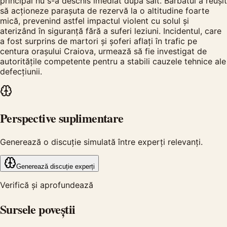
principal nu s-a deschis imediat după salt. Bărbatul a reușit
să acționeze parașuta de rezervă la o altitudine foarte
mică, prevenind astfel impactul violent cu solul și
aterizând în siguranță fără a suferi leziuni. Incidentul, care
a fost surprins de martori și șoferi aflați în trafic pe
centura orașului Craiova, urmează să fie investigat de
autoritățile competente pentru a stabili cauzele tehnice ale
defecțiunii.
Perspective suplimentare
Generează o discuție simulată între experți relevanți.
Generează discuție experți
Verifică și aprofundează
Sursele poveștii