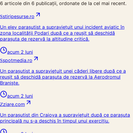
6
articole din
6
publicații, ordonate de la cel mai recent.
S
stiripesurse.ro
Un elev parașutist a supraviețuit unui incident aviatic în
zona localității Podari după ce a reușit să deschidă
parașuta de rezervă la altitudine critică.
acum 2 luni
S
spotmedia.ro
Un parașutist a supraviețuit unei căderi libere după ce a
reușit să deschidă parașuta de rezervă la Aerodromul
Braniște.
acum 2 luni
Z
ziare.com
Un parașutist din Craiova a supraviețuit după ce parașuta
principală nu s-a deschis în timpul unui exercițiu.