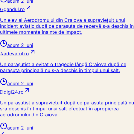
acum 2 luni
G
gandul.ro
Un elev al Aerodromului din Craiova a supraviețuit unui
incident aviatic după ce parașuta de rezervă s-a deschis în
ultimele momente înainte de impact.
acum 2 luni
A
adevarul.ro
Un parașutist a evitat o tragedie lângă Craiova după ce
parașuta principală nu s-a deschis în timpul unui salt.
acum 2 luni
D
digi24.ro
Un parașutist a supraviețuit după ce parașuta principală nu
s-a deschis în timpul unui salt efectuat în apropierea
aerodromului din Craiova.
acum 2 luni