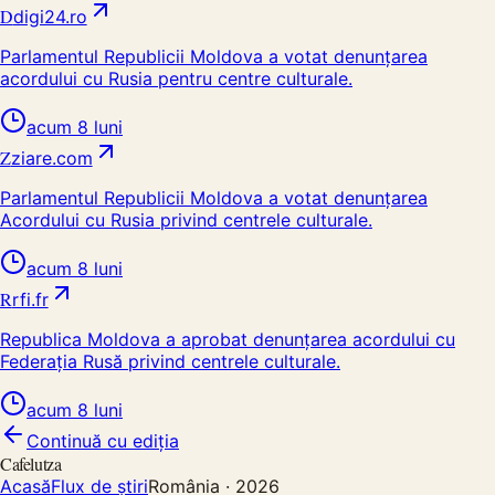
D
digi24.ro
Parlamentul Republicii Moldova a votat denunțarea
acordului cu Rusia pentru centre culturale.
acum 8 luni
Z
ziare.com
Parlamentul Republicii Moldova a votat denunțarea
Acordului cu Rusia privind centrele culturale.
acum 8 luni
R
rfi.fr
Republica Moldova a aprobat denunțarea acordului cu
Federația Rusă privind centrele culturale.
acum 8 luni
Continuă cu ediția
Cafelutza
Acasă
Flux de știri
România ·
2026