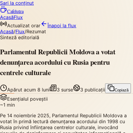
Sari la conținut
Cafelutza
Acasă
Flux
Actualizat orar
Înapoi
la flux
Acasă
/
Flux
/
Rezumat
Sinteză editorială
Parlamentul Republicii Moldova a votat
denunțarea acordului cu Rusia pentru
centrele culturale
Apărut
acum 8 luni
3
surse
3
publicații
Copiază
Esențialul poveștii
~
1
min
Pe 14 noiembrie 2025, Parlamentul Republicii Moldova a
votat în primă lectură denunțarea acordului din 1998 cu
Rusia privind înființarea centrelor culturale, invocând