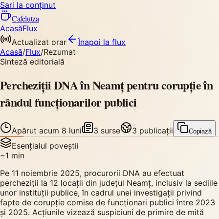
Sari la conținut
Cafelutza
Acasă
Flux
Actualizat orar
Înapoi
la flux
Acasă
/
Flux
/
Rezumat
Sinteză editorială
Percheziții DNA în Neamț pentru corupție în
rândul funcționarilor publici
Apărut
acum 8 luni
3
surse
3
publicații
Copiază
Esențialul poveștii
~
1
min
Pe 11 noiembrie 2025, procurorii DNA au efectuat
percheziții la 12 locații din județul Neamț, inclusiv la sediile
unor instituții publice, în cadrul unei investigații privind
fapte de corupție comise de funcționari publici între 2023
și 2025. Acțiunile vizează suspiciuni de primire de mită