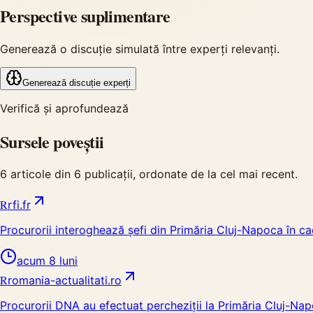
Perspective suplimentare
Generează o discuție simulată între experți relevanți.
Generează discuție experți
Verifică și aprofundează
Sursele poveștii
6
articole din
6
publicații, ordonate de la cel mai recent.
R
rfi.fr
Procurorii interoghează șefi din Primăria Cluj-Napoca în ca
acum 8 luni
R
romania-actualitati.ro
Procurorii DNA au efectuat percheziții la Primăria Cluj-Nap