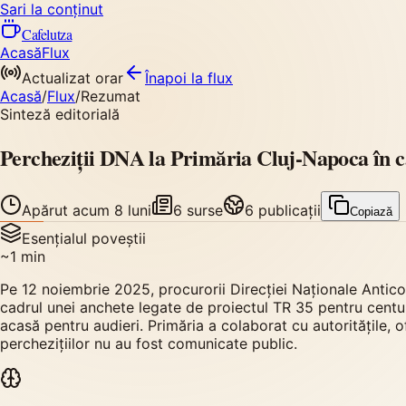
Sari la conținut
Cafelutza
Acasă
Flux
Actualizat orar
Înapoi
la flux
Acasă
/
Flux
/
Rezumat
Sinteză editorială
Percheziții DNA la Primăria Cluj-Napoca în c
Apărut
acum 8 luni
6
surse
6
publicații
Copiază
Esențialul poveștii
~
1
min
Pe 12 noiembrie 2025, procurorii Direcției Naționale Anticor
cadrul unei anchete legate de proiectul TR 35 pentru centura 
acasă pentru audieri. Primăria a colaborat cu autoritățile, o
perchezițiilor nu au fost comunicate public.