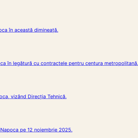
oca în această dimineață.
ca în legătură cu contractele pentru centura metropolitană
oca, vizând Direcția Tehnică.
uj-Napoca pe 12 noiembrie 2025.