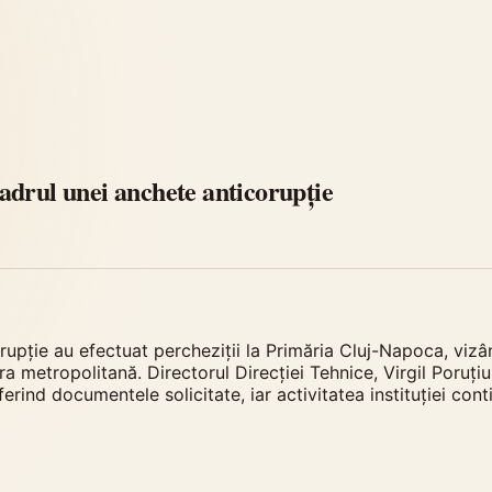
adrul unei anchete anticorupție
upție au efectuat percheziții la Primăria Cluj-Napoca, vizând
metropolitană. Directorul Direcției Tehnice, Virgil Poruțiu, ș
ferind documentele solicitate, iar activitatea instituției co