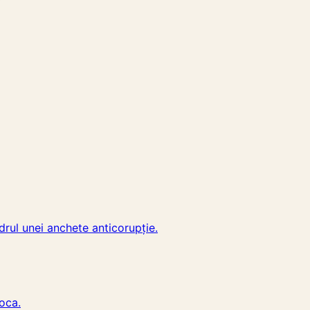
drul unei anchete anticorupție.
oca.